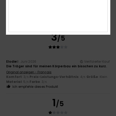
perfekt – es liegt eng an, ohne sich abzzeichnen.
Original anzeigen - Castellano
Komfort
: 5
Preis-Leistungs-Verhältnis
: 5
Größe
:
/5
/5
Perfekte Größe
Material
: 5
Farbe
: 5
/5
/5
Ich empfehle dieses Produkt
3
/5
Elodie
8. Juni 2026
Verifizierter Kauf
Die Träger sind für meinen Körperbau ein bisschen zu kurz.
Original anzeigen - Français
Komfort
: 3
Preis-Leistungs-Verhältnis
: 4
Größe
: Klein
/5
/5
Material
: 5
Farbe
: 3
/5
/5
Ich empfehle dieses Produkt
1
/5