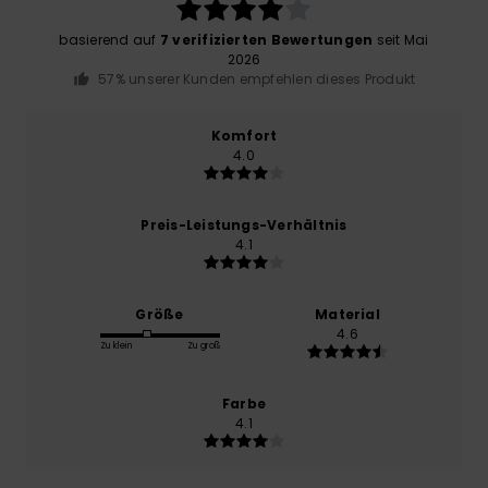
basierend auf
7 verifizierten Bewertungen
seit Mai
2026
57% unserer Kunden empfehlen dieses Produkt
Komfort
4.0
Preis-Leistungs-Verhältnis
4.1
Größe
Material
4.6
Zu klein
Zu groß
Farbe
4.1