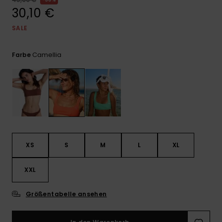
Playsuits
Handsch
30,10 €
ROXY APP
Schals
FAQ
Snow-
Schultas
ansehen
SALE
Shorts
Accessoi
Schulbe
WUNSCHLISTE
Hüte & B
Camellia
Farbe
Röcke
Accessoi
Sonnenbr
Kleidung Tipps
Wetsuits
Rashgua
Neopren
XS
S
M
L
XL
Accessoi
XXL
Swim
Größentabelle ansehen
Kleidung