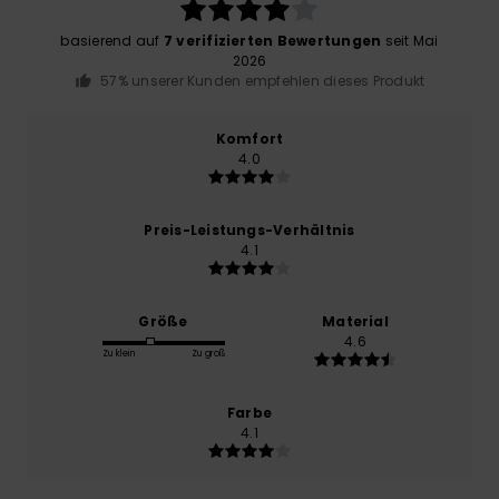
basierend auf
7 verifizierten Bewertungen
seit Mai
2026
57% unserer Kunden empfehlen dieses Produkt
Komfort
4.0
Preis-Leistungs-Verhältnis
4.1
Größe
Material
4.6
Zu klein
Zu groß
Farbe
4.1