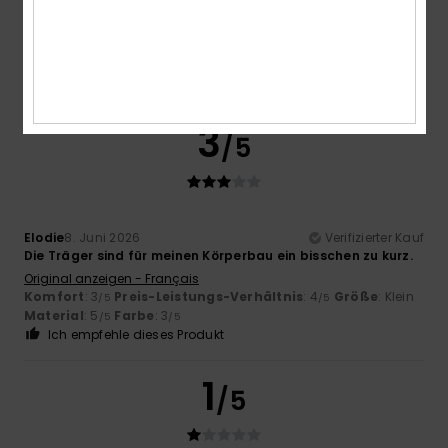
perfekt – es liegt eng an, ohne sich abzzeichnen.
Original anzeigen - Castellano
Komfort
: 5
Preis-Leistungs-Verhältnis
: 5
Größe
:
/5
/5
Perfekte Größe
Material
: 5
Farbe
: 5
/5
/5
Ich empfehle dieses Produkt
3
/5
Elodie
8. Juni 2026
Verifizierter Kauf
Die Träger sind für meinen Körperbau ein bisschen zu kurz.
Original anzeigen - Français
Komfort
: 3
Preis-Leistungs-Verhältnis
: 4
Größe
: Klein
/5
/5
Material
: 5
Farbe
: 3
/5
/5
Ich empfehle dieses Produkt
1
/5