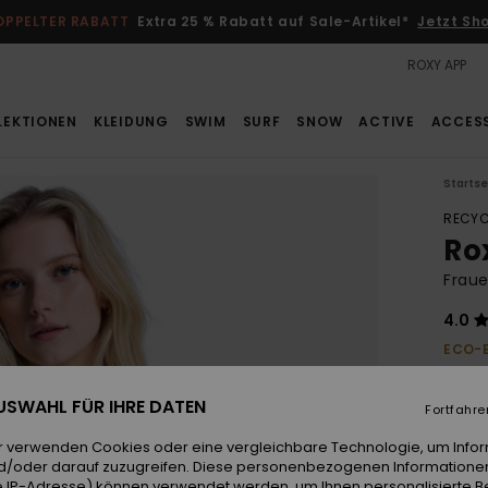
OPPELTER RABATT
Extra 25 % Rabatt auf Sale-Artikel*
Jetzt Sh
ROXY APP
LEKTIONEN
KLEIDUNG
SWIM
SURF
SNOW
ACTIVE
ACCES
Startse
RECYC
Ro
Fraue
4.0
ECO-
35,00
24,
 AUSWAHL FÜR IHRE DATEN
Fortfahre
SALE
r verwenden Cookies oder eine vergleichbare Technologie, um Info
d/oder darauf zuzugreifen. Diese personenbezogenen Informationen
 IP-Adresse) können verwendet werden, um Ihnen personalisierte Be