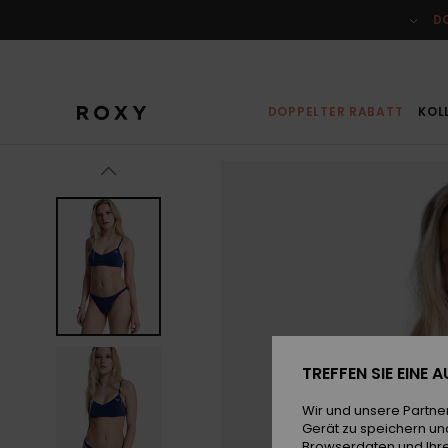
Direkt
zur
D
Produktinformation
springen
DOPPELTER RABATT
KOL
TREFFEN SIE EINE
Wir und unsere Partne
Gerät zu speichern un
Browserdaten und Ihre