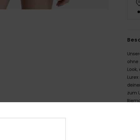
Bes
Unser
ohne 
Look,
Lurex
deine
zum U
Riemc
einen
Deta