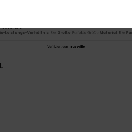
- Castellano
is-Leistungs-Verhältnis
: 3
Größe
: Perfekte Größe
Material
: 5
Fa
/5
/5
Verifiziert von
TrustVille
L