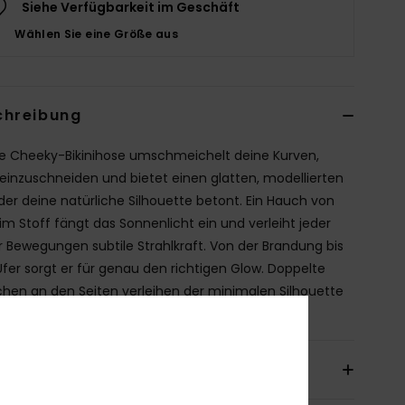
Siehe Verfügbarkeit im Geschäft
Wählen Sie eine Größe aus
chreibung
e Cheeky-Bikinihose umschmeichelt deine Kurven,
einzuschneiden und bietet einen glatten, modellierten
 der deine natürliche Silhouette betont. Ein Hauch von
 im Stoff fängt das Sonnenlicht ein und verleiht jeder
r Bewegungen subtile Strahlkraft. Von der Brandung bis
fer sorgt er für genau den richtigen Glow. Doppelte
hen an den Seiten verleihen der minimalen Silhouette
 modernen Twist.
ils & Funktionen