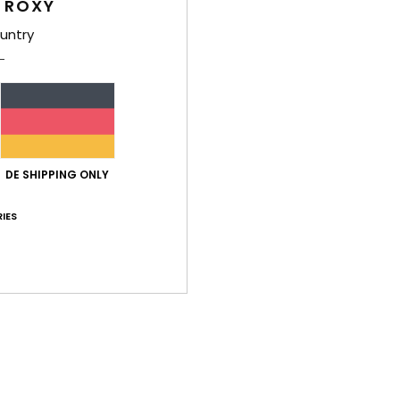
 ROXY
Ver
untry
Durchschnittliche Bewertung
DE SHIPPING ONLY
4.0
IES
/5
basierend auf
1 verifizierten Bewertungen
seit Juli 2026
0% unserer Kunden empfehlen dieses Produkt
-Leistungs-Verhältnis
Größe
Mat
3.0
Zu klein
Zu groß