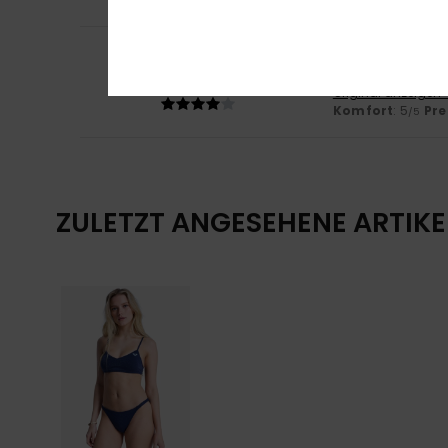
4
Elisa
23. Juli 2026
/5
Größe
Original anzeigen 
Komfort
: 5
Pre
/5
ZULETZT ANGESEHENE ARTIKE