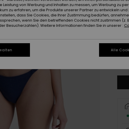
Farb
ie Leistung von Werbung und Inhalten zu messen, um Werbung zu per
ikum zu erfahren, um die Produkte unserer Partner zu entwickeln und 
instellen, dass Sie Cookies, die Ihrer Zustimmung bedürfen, annehm
sprechen, wenn Sie den betreffenden Cookies nicht zustimmen (z. 
er Besucherzahlen). Weitere Informationen finden Sie in unserer :
Co
walten
Alle Cook
X
Gr