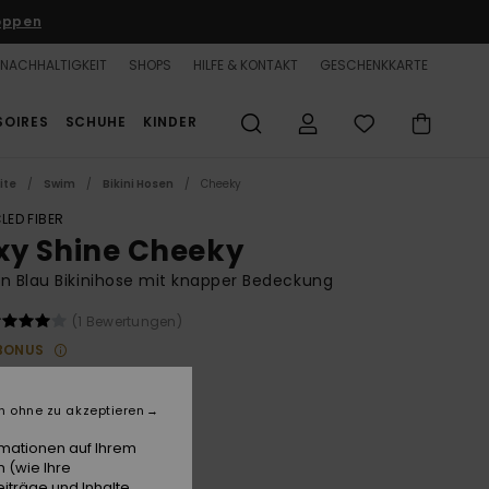
oppen
NACHHALTIGKEIT
SHOPS
HILFE & KONTAKT
GESCHENKKARTE
SOIRES
SCHUHE
KINDER
ite
Swim
Bikini Hosen
Cheeky
LED FIBER
xy Shine Cheeky
n Blau Bikinihose mit knapper Bedeckung
(1 Bewertungen)
BONUS
 €
30%
50 €
n ohne zu akzeptieren
rmationen auf Ihrem
 (wie Ihre
iträge und Inhalte