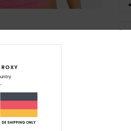
Bes
Jede 
entwi
Diese
Unter
 ROXY
perfe
untry
für v
wird 
Raffu
Touch
Obert
Surfe
DE SHIPPING ONLY
struk