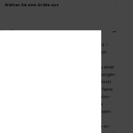
Wählen Sie eine Größe aus
chreibung
Menge Halt und mindestens genau so viel Komfort –
ckelt, um sich mit dir zu bewegen, nicht gegen dich.
s ROXY Bikini-Oberteil ist konzipiert für D-Cup-
stützung und verbindet Struktur und Weichheit zu einer
kt ausbalancierten Silhouette. Die breiten Träger sorgen
erbesserten Halt und Komfort. Der feminine Ausschnitt
durch einen Ring in der vorderen Mitte betont, der feine
ngen an den Cups erzeugt – für einen subtilen Retro-
. Schmeichelhaft, sicher und extra lässig – dieses
eil boostet garantiert deine Selbstsicherheit. Ob beim
n oder Sonnenbaden: Insel-Feeling pur. Unser
turierter ROXY Ripp-Badestoff zeigt ein zartes Ton-in-