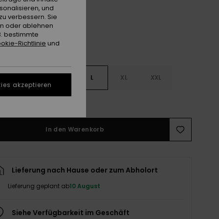
sonalisieren, und
zu verbessern. Sie
en oder ablehnen
B. bestimmte
okie-Richtlinie
und
S
S
M
L
XL
XXL
ies akzeptieren
ößentabelle ansehen
In den Warenkorb
Lieferung nach Hause oder zum Abholort
Lieferung geplant ab
10 August
Siehe Verfügbarkeit im Geschäft