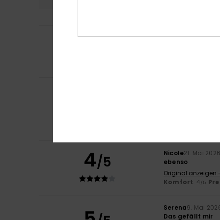
5
/5
Melanie
4. Juni 2
Schöner Bikini
Komfort
: 5
Pre
/5
Elisa
1. Juni 2026
5
/5
Wunderschön
Original anzeigen -
Komfort
: 4
Pre
/5
Ich empfehle d
4
Nicole
21. Mai 202
/5
ebenso
Original anzeigen 
Komfort
: 4
Pre
/5
Serena
9. Mai 202
5
Das gefällt mir