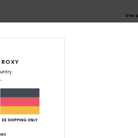
Ver
 ROXY
Durchschnittliche Bewertung
untry
4.8
/5
basierend auf
4 verifizierten Bewertungen
seit Mai 2026
50% unserer Kunden empfehlen dieses Produkt
DE SHIPPING ONLY
-Leistungs-Verhältnis
Größe
Mat
4.5
IES
Zu klein
Zu groß