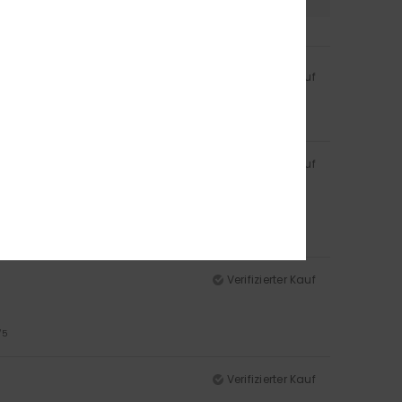
Verifizierter Kauf
rbe
: 5
/5
Verifizierter Kauf
rbe
: 4
/5
Verifizierter Kauf
/5
Verifizierter Kauf