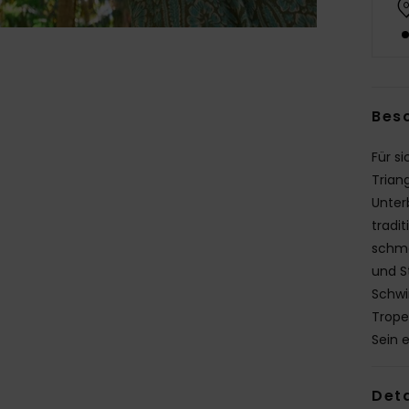
Bes
Für s
Triang
Unter
tradit
schme
und St
Schwi
Trope
Sein 
Deta