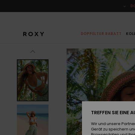
Direkt
zur
D
Produktinformation
springen
DOPPELTER RABATT
KOL
TREFFEN SIE EINE
Wir und unsere Partne
Gerät zu speichern un
Browserdaten und Ihre