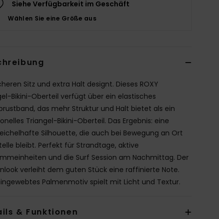
Siehe Verfügbarkeit im Geschäft
Wählen Sie eine Größe aus
chreibung
icheren Sitz und extra Halt designt. Dieses ROXY
el-Bikini-Oberteil verfügt über ein elastisches
brustband, das mehr Struktur und Halt bietet als ein
ionelles Triangel-Bikini-Oberteil. Das Ergebnis: eine
ichelhafte Silhouette, die auch bei Bewegung an Ort
elle bleibt. Perfekt für Strandtage, aktive
mmeinheiten und die Surf Session am Nachmittag. Der
nlook verleiht dem guten Stück eine raffinierte Note.
eingewebtes Palmenmotiv spielt mit Licht und Textur.
ils & Funktionen