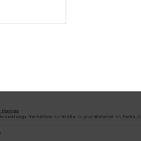
026
is-Leistungs-Verhältnis
: 5
Größe
: Perfekte Größe
Material
: 5
Fa
/5
/5
 Italiano
is-Leistungs-Verhältnis
: 4
Größe
: Perfekte Größe
Material
: 4
Fa
/5
/5
ieses Produkt
6
- Français
is-Leistungs-Verhältnis
: 4
Größe
: Zu groß
Material
: 4
Farbe
: 5
/5
/5
6