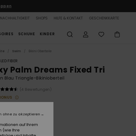
oppen
NACHHALTIGKEIT
SHOPS
HILFE & KONTAKT
GESCHENKKARTE
SOIRES
SCHUHE
KINDER
ite
Swim
Bikini Oberteile
LED FIBER
xy Palm Dreams Fixed Tri
n Blau Triangle-Bikinioberteil
(4 Bewertungen)
BONUS
 €
30%
00 €
n ohne zu akzeptieren
rmationen auf Ihrem
 (wie Ihre
iträge und Inhalte