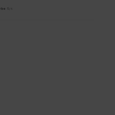
rbe
: 5
/5