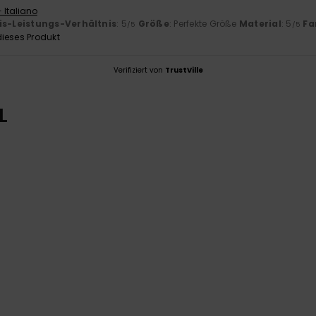
 Italiano
is-Leistungs-Verhältnis
: 5
Größe
: Perfekte Größe
Material
: 5
Fa
/5
/5
ieses Produkt
Verifiziert von
TrustVille
L