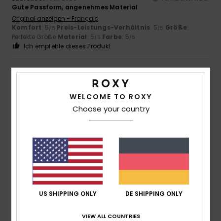
Gute Passform, angenehmes Material
Original anzeigen - Français
Komfort
: 5
Preis-Leistungs-Verhältnis
: 5
Größe
:
/5
/5
Perfekte Größe
Material
: 5
Farbe
: 5
/5
/5
Ich empfehle dieses Produkt
5
/5
WELCOME TO ROXY
Choose your country
Andrea
2. Juli 2026
Verifizierter Kauf
Super Qualität, perfekter Sitz
Komfort
: 5
Preis-Leistungs-Verhältnis
: 5
Größe
:
/5
/5
Perfekte Größe
Material
: 5
Farbe
: 5
/5
/5
Ich empfehle dieses Produkt
5
/5
US SHIPPING ONLY
DE SHIPPING ONLY
VIEW ALL COUNTRIES