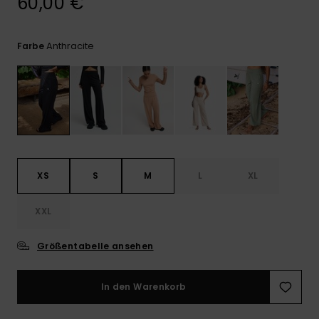
60,00 €
Playsuits
Handsch
ROXY APP
Schals
FAQ
Snow-
Schultas
ansehen
Shorts
Accessoi
Schulbe
Anthracite
Farbe
WUNSCHLISTE
Hüte & B
Röcke
Accessoi
Sonnenbr
Kleidung Tipps
Wetsuits
XS
S
M
L
XL
Rashgua
Neopren
XXL
Accessoi
Größentabelle ansehen
Swim
In den Warenkorb
Kleidung