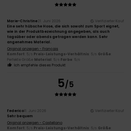
Marie-Christine
21. Juni 2026
Verifizierter Kauf
Eine sehr hübsche Hose, die sich sowohl zum Sport eignet,
wie in der Produktbezeichnung angegeben, als auch
tagsüber oder abends getragen werden kann. Sehr
angenehmes Material.
Original anzeigen - Français
Komfort
: 5
Preis-Leistungs-Verhältnis
: 5
Größe
:
/5
/5
Perfekte Größe
Material
: 5
Farbe
: 5
/5
/5
Ich empfehle dieses Produkt
5
/5
Federico
11. Juni 2026
Verifizierter Kauf
Sehr bequem
Original anzeigen - Castellano
Komfort
: 5
Preis-Leistungs-Verhältnis
: 5
Größe
:
/5
/5