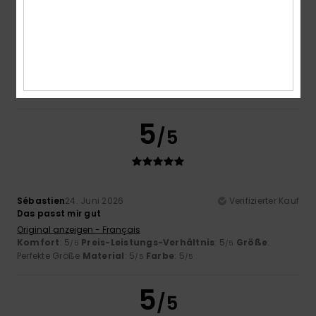
David
1. Juli 2026
Verifizierter Kauf
Angenehm zu tragen
Original anzeigen - Français
Komfort
: 5
Preis-Leistungs-Verhältnis
: 4
Größe
:
/5
/5
Perfekte Größe
Material
: 5
Farbe
: 5
/5
/5
Ich empfehle dieses Produkt
5
/5
Sébastien
24. Juni 2026
Verifizierter Kauf
Das passt mir gut
Original anzeigen - Français
Komfort
: 5
Preis-Leistungs-Verhältnis
: 5
Größe
:
/5
/5
Perfekte Größe
Material
: 5
Farbe
: 5
/5
/5
5
/5