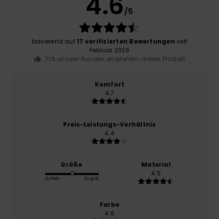
4.6
/5
basierend auf
17 verifizierten Bewertungen
seit
Februar 2026
71% unserer Kunden empfehlen dieses Produkt
Komfort
4.7
Preis-Leistungs-Verhältnis
4.4
Größe
Material
4.5
Zu klein
Zu groß
Farbe
4.6