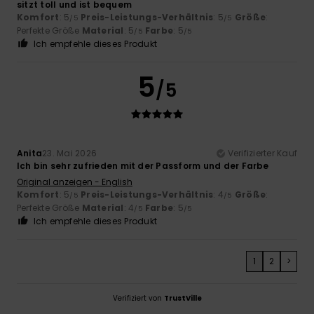
sitzt toll und ist bequem
Komfort
: 5
Preis-Leistungs-Verhältnis
: 5
Größe
:
/5
/5
Perfekte Größe
Material
: 5
Farbe
: 5
/5
/5
Ich empfehle dieses Produkt
5
/5
Anita
23. Mai 2026
Verifizierter Kauf
Ich bin sehr zufrieden mit der Passform und der Farbe
Original anzeigen - English
Komfort
: 5
Preis-Leistungs-Verhältnis
: 4
Größe
:
/5
/5
Perfekte Größe
Material
: 4
Farbe
: 5
/5
/5
Ich empfehle dieses Produkt
1
2
>
Verifiziert von
TrustVille