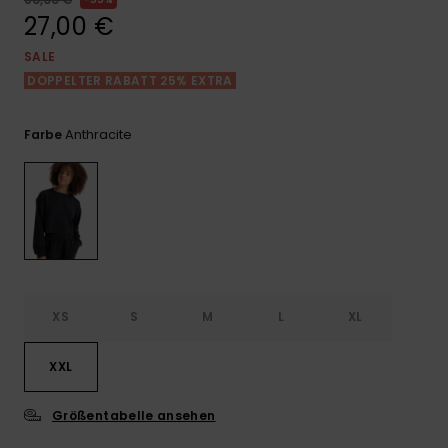
Playsuits
Handsch
27,00 €
ROXY APP
Schals
FAQ
Snow-
Schultas
ansehen
SALE
Shorts
Accessoi
Schulbe
DOPPELTER RABATT 25% EXTRA
WUNSCHLISTE
Hüte & B
Röcke
Accessoi
Anthracite
Farbe
Sonnenbr
Kleidung Tipps
Wetsuits
Rashgua
Neopren
Accessoi
XS
S
M
L
XL
Swim
XXL
Größentabelle ansehen
Kleidung