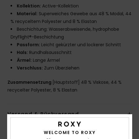
Kollektion:
Active-Kollektion
Material:
Superweiches Gewebe aus 48 % Modal, 44
% recyceltem Polyester und 8 % Elastan
Beschichtung: Wasserabweisende, hydrophobe
DryFlight®-Beschichtung
Passform:
Leicht gekürzter und lockerer Schnitt
Hals:
Rundhalsausschnitt
Ärmel:
Lange Ärmel
Verschluss:
Zum Überziehen
Zusammensetzung
[Hauptstoff] 48 % Viskose, 44 %
recycelter Polyester, 8 % Elastan
Versand & Rückversand
WELCOME TO ROXY