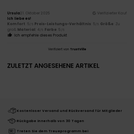
Ursula
21. Oktober 2025
Verifizierter Kauf
Ich liebe es!
Komfort
: 5
Preis-Leistungs-Verhältnis
: 5
Größe
: Zu
/5
/5
groß
Material
: 4
Farbe
: 5
/5
/5
Ich empfehle dieses Produkt
Verifiziert von
TrustVille
ZULETZT ANGESEHENE ARTIKEL
Kostenloser Versand und Rückversand für Mitglieder
Rückgabe innerhalb von 30 Tagen
Treten Sie dem Treueprogramm bei