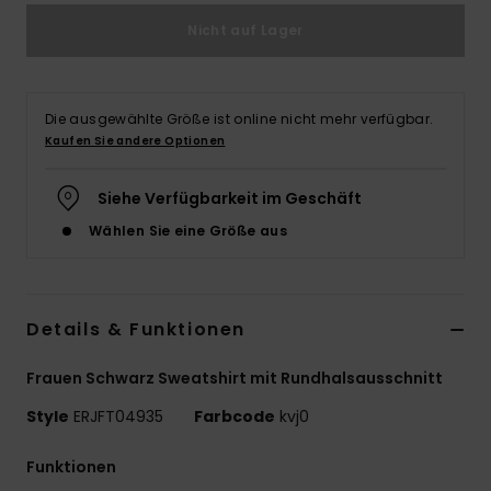
Nicht auf Lager
Accessoi
Schuhe
Die ausgewählte Größe ist online nicht mehr verfügbar.
Kaufen Sie andere Optionen
Fitness
Siehe Verfügbarkeit im Geschäft
Snow
Wählen Sie eine Größe aus
Details & Funktionen
Frauen Schwarz Sweatshirt mit Rundhalsausschnitt
Style
ERJFT04935
Farbcode
kvj0
Funktionen