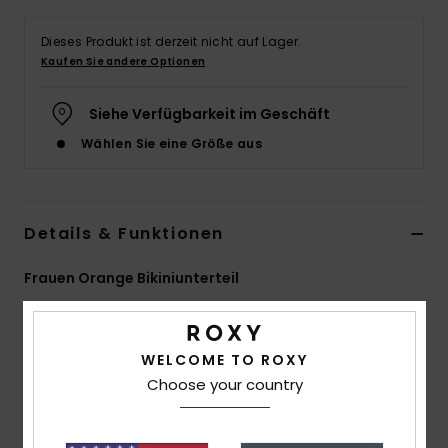
Accessoi
Dieses Produkt ist derzeit nicht auf Lager.
Kaufen Sie andere Optionen
Schuhe
Siehe Verfügbarkeit im Geschäft
Wählen Sie eine Größe aus
Fitness
Snow
Details & Funktionen
Frauen Orange Bikiniunterteil
Style
ERJX404328
Farbcode
nme0
Funktionen
WELCOME TO ROXY
Choose your country
Stoff:
Weicher, robuster, recycelter,
widerstandsfähiger und elastischer strukturierter