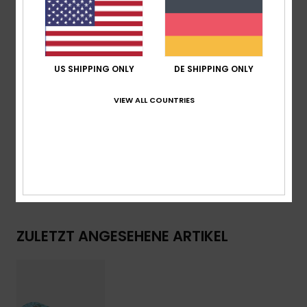
Obermaterial:
TR-Riemen mit Schleifen-Detail
Fußbett:
Strukturiertes, recyceltes EVA-
Schaumgummi-Fußbett, bedruckt mit
umweltfreundlicher Grafik
US SHIPPING ONLY
DE SHIPPING ONLY
Außensohle:
Moosgummi aus recyceltem EVA
VIEW ALL COUNTRIES
Zusammensetzung
Obermaterial: 95 % synthetisches
Tr/ 5 % Metallschnalle, Futter: N/A, Laufsohle: 100 % Eva
Versand & Rückversand
ZULETZT ANGESEHENE ARTIKEL