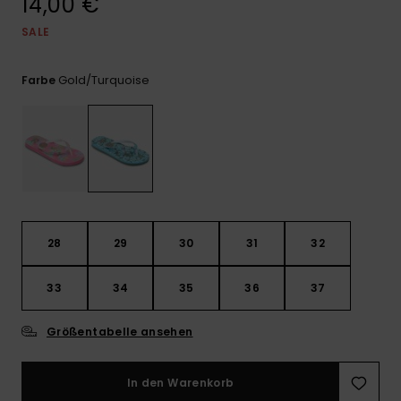
14,00 €
Playsuits
Handsch
ROXY APP
Schals
SALE
FAQ
Snow-
Schultas
ansehen
Shorts
Accessoi
Schulbe
WUNSCHLISTE
Hüte & B
Gold/turquoise
Farbe
Röcke
Accessoi
Sonnenbr
Kleidung Tipps
Wetsuits
Rashgua
28
29
30
31
32
Neopren
Accessoi
33
34
35
36
37
Swim
Größentabelle ansehen
Kleidung
In den Warenkorb