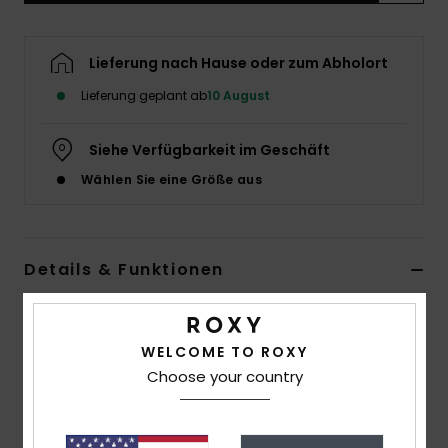
Accessoi
Lieferung nach Hause oder zum Abholort
Schuhe
Lieferung geplant ab
10 August
Fitness
Siehe Verfügbarkeit im Geschäft
Wählen Sie eine Größe aus
Snow
Details & Funktionen
Mädchen Gelb Sandalen
Style
ERGL100009
Farbcode
gtq
WELCOME TO ROXY
Choose your country
Funktionen
Wird ohne PVC hergestellt