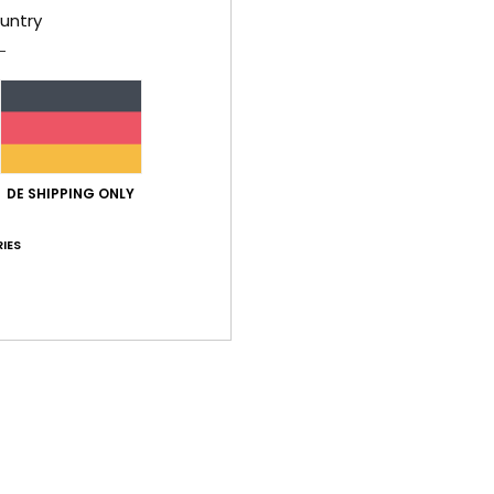
untry
Durchschnittliche Bewertung
5.0
DE SHIPPING ONLY
/5
IES
basierend auf
1 verifizierten Bewertungen
seit Januar 2026
100% unserer Kunden empfehlen dieses Produkt
-Leistungs-Verhältnis
Größe
Mat
5.0
Zu klein
Zu groß
r 2026