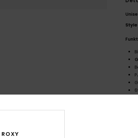
Deta
Unise
Style
Funk
B
G
B
P
G
6
Zusa
Ver
 ROXY