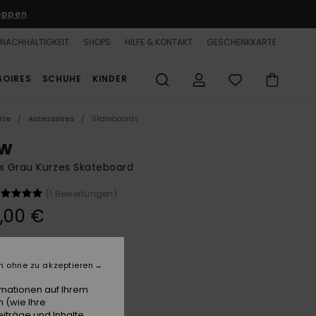
oppen
NACHHALTIGKEIT
SHOPS
HILFE & KONTAKT
GESCHENKKARTE
SOIRES
SCHUHE
KINDER
ite
Accessoires
Skateboards
w
x Grau Kurzes Skateboard
(1 Bewertungen)
,00 €
Multi
e
n ohne zu akzeptieren
rmationen auf Ihrem
 (wie Ihre
iträge und Inhalte