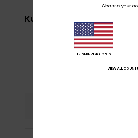
Choose your co
Kundenbewertungen
US SHIPPING ONLY
VIEW ALL COUNTR
Komfort
Preis
NaN
José Luis
2. Janua