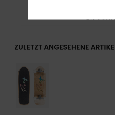
5
/5
Weil es meine Erw
Original anzeigen 
Preis-Leistungs
Ich empfehle d
ZULETZT ANGESEHENE ARTIKE