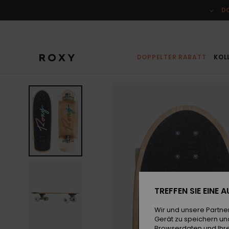
Direkt
zur
D
Produktinformation
springen
DOPPELTER RABATT
KOL
TREFFEN SIE EINE
Wir und unsere Partne
Gerät zu speichern un
Browserdaten und Ihre