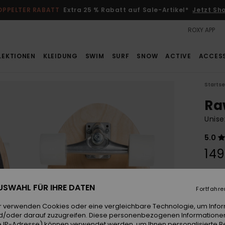
OPPELTER RABATT
Extra 25 % Rabatt auf Sale-Artikel*
Jetzt Sh
ROXY APP
LEKTIONEN
KLEIDUNG
SWIM
SURF
SNOW
ACTIVE
ACCES
Startse
Ra
Unise
5.0
149
Farb
 AUSWAHL FÜR IHRE DATEN
Fortfahre
r verwenden Cookies oder eine vergleichbare Technologie, um Info
d/oder darauf zuzugreifen. Diese personenbezogenen Informationen
 IP-Adresse) können verwendet werden, um Ihnen personalisierte Be