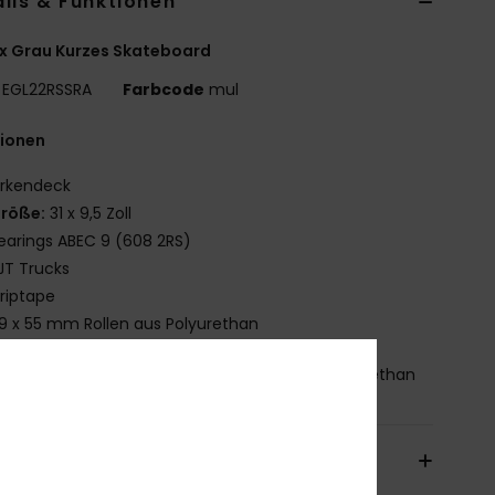
ils & Funktionen
x Grau Kurzes Skateboard
EGL22RSSRA
Farbcode
mul
tionen
irkendeck
röße:
31 x 9,5 Zoll
earings ABEC 9 (608 2RS)
JT Trucks
riptape
9 x 55 mm Rollen aus Polyurethan
mmensetzung
43 % Holz, 31 % Metall, 26 % Polyurethan
sand & Rückversand