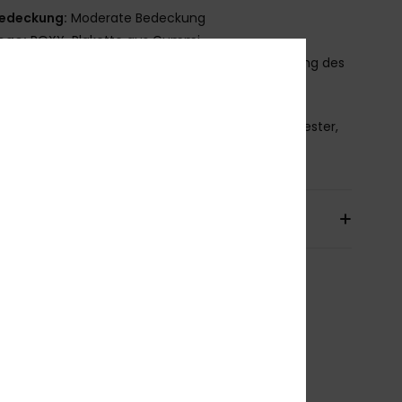
edeckung:
Moderate Bedeckung
ogo:
ROXY-Plakette aus Gummi
as Aussehen des Produkts kann je nach Platzierung des
ks geringfügig abweichen
mmensetzung
[Hauptstoff] 85 % recyceltes Polyester,
lastan
sand & Rückversand