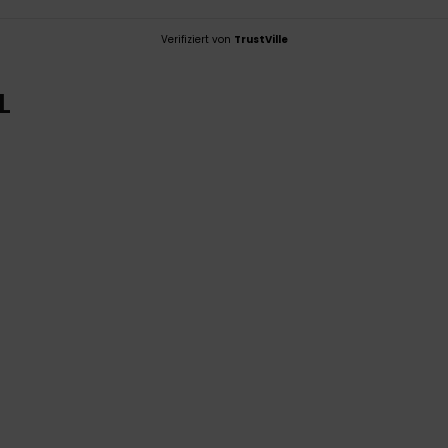
Verifiziert von
TrustVille
L