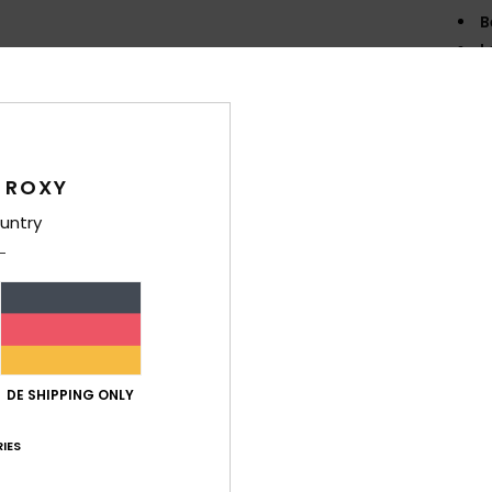
B
L
D
Druc
Zusa
15 % E
 ROXY
untry
Ver
DE SHIPPING ONLY
IES
Durchschnittliche Bewertung