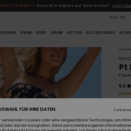
OPPELTER RABATT
Extra 25 % Rabatt auf Sale-Artikel*
Jetzt Sh
ROXY APP
LEIDUNG
SWIM
SURF
SNOW
ACTIVE
ACCESSOIRES
SCHU
Startse
RECYC
Pt
Fraue
5.0
ECO-
33,00
12,
 AUSWAHL FÜR IHRE DATEN
Fortfahre
SALE
r verwenden Cookies oder eine vergleichbare Technologie, um Info
DOPPE
d/oder darauf zuzugreifen. Diese personenbezogenen Informationen
 IP-Adresse) können verwendet werden, um Ihnen personalisierte Be