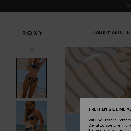
Direkt
zur
D
Produktinformation
springen
KOLLEKTIONEN
K
TREFFEN SIE EINE
Wir und unsere Partne
Gerät zu speichern un
Browserdaten und Ihre