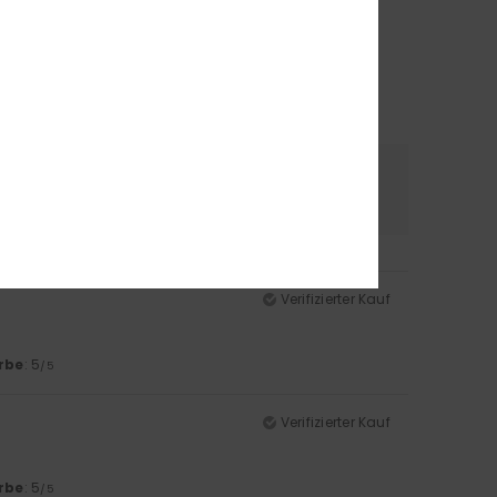
erial
Farbe
5.0
5.0
Verifizierter Kauf
rbe
: 5
/5
Verifizierter Kauf
rbe
: 5
/5