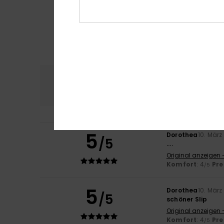
Komfort
Preis
4.0
5
Dorothea
10. März
/5
....
Original anzeigen -
Komfort
: 4
Pre
/5
5
Dorothea
10. März
/5
schöner Slip
Original anzeigen -
Komfort
: 4
Pre
/5