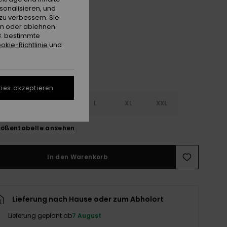
sonalisieren, und
Anthracite Island Escape
e
zu verbessern. Sie
en oder ablehnen
B. bestimmte
okie-Richtlinie
und
ies akzeptieren
S
S
M
L
XL
XXL
ößentabelle ansehen
In den Warenkorb
Lieferung nach Hause oder zum Abholort
Lieferung geplant ab
7 August