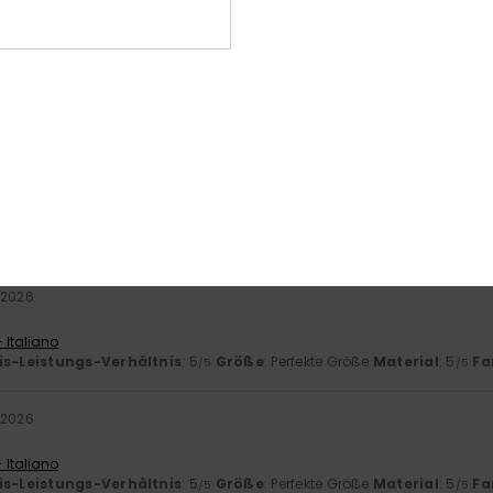
5.0
/5
basierend auf
2 verifizierten Bewertungen
seit März 2026
0% unserer Kunden empfehlen dieses Produkt
-Leistungs-Verhältnis
Größe
Mat
5.0
Zu klein
Zu groß
 2026
 Italiano
is-Leistungs-Verhältnis
: 5
Größe
: Perfekte Größe
Material
: 5
Fa
/5
/5
 2026
 Italiano
is-Leistungs-Verhältnis
: 5
Größe
: Perfekte Größe
Material
: 5
Fa
/5
/5