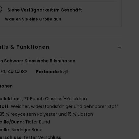
Siehe Verfügbarkeit im Geschäft
Wählen Sie eine Größe aus
ils & Funktionen
n Schwarz Klassische Bikinihosen
ERJX404982
Farbcode
kvj3
tionen
ollektion:
„PT Beach Classics"-Kollektion
toff:
Weicher, widerstandsfähiger und dehnbarer Stoff
85 % recyceltem Polyester und 15 % Elastan
aille/Bund:
Tiefer Bund
aille:
Niedriger Bund
erschluss:
fester Verschluss