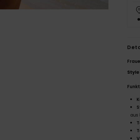
Deta
Fraue
Style
Funk
K
S
aus 
T
T
V