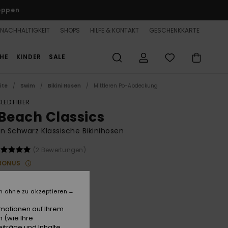
oppen
NACHHALTIGKEIT
SHOPS
HILFE & KONTAKT
GESCHENKKARTE
HE
KINDER
SALE
ite
Swim
Bikini Hosen
Mittleren Po-Abdeckung
LED FIBER
 Beach Classics
n Schwarz Klassische Bikinihosen
(2 Bewertungen)
BONUS
 €
63%
37 €
n ohne zu akzeptieren
rmationen auf Ihrem
LTER RABATT 25% EXTRA
 (wie Ihre
iträge und Inhalte