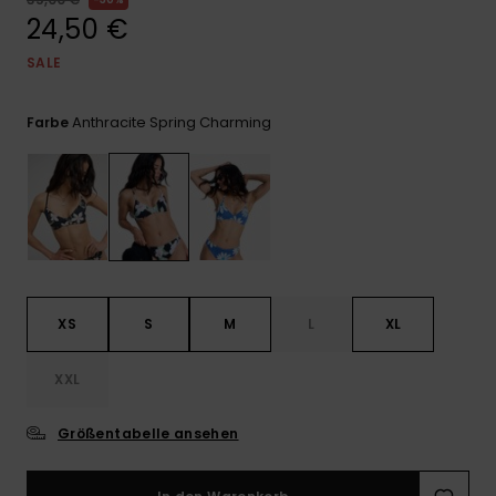
Playsuits
Handsch
24,50 €
ROXY APP
Schals
FAQ
Snow-
Schultas
ansehen
SALE
Shorts
Accessoi
Schulbe
WUNSCHLISTE
Hüte & B
Anthracite Spring Charming
Farbe
Röcke
Accessoi
Sonnenbr
Kleidung Tipps
Wetsuits
Rashgua
Neopren
XS
S
M
L
XL
Accessoi
XXL
Swim
Größentabelle ansehen
Kleidung