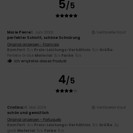
5
/5
Marie Pierre
8. Juni 2026
Verifizierter Kauf
perfekter Schnitt, schöne Schnürung
Original anzeigen - Français
Komfort
: 5
Preis-Leistungs-Verhältnis
: 5
Größe
:
/5
/5
Perfekte Größe
Material
: 5
Farbe
: 5
/5
/5
Ich empfehle dieses Produkt
4
/5
Cristina
28. Mai 2026
Verifizierter Kauf
schön und gemütlich
Original anzeigen - Português
Komfort
: 4
Preis-Leistungs-Verhältnis
: 3
Größe
: Zu
/5
/5
groß
Material
: 5
Farbe
: 5
/5
/5