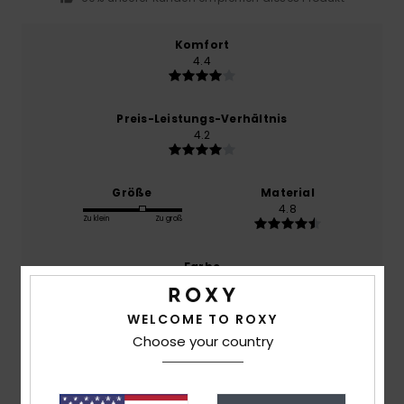
Komfort
4.4
Preis-Leistungs-Verhältnis
4.2
Größe
Material
4.8
Zu klein
Zu groß
Farbe
4.8
WELCOME TO ROXY
Choose your country
5
/5