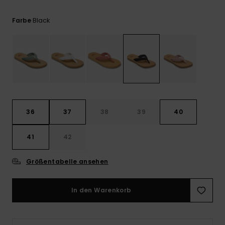
Playsuits
Handsch
ROXY APP
Schals
FAQ
Black
Farbe
Snow-
Schultas
ansehen
Shorts
Accessoi
Schulbe
WUNSCHLISTE
Hüte & B
Röcke
Accessoi
Sonnenbr
Kleidung Tipps
Wetsuits
36
37
38
39
40
Rashgua
41
42
Neopren
Accessoi
Größentabelle ansehen
Swim
In den Warenkorb
Kleidung