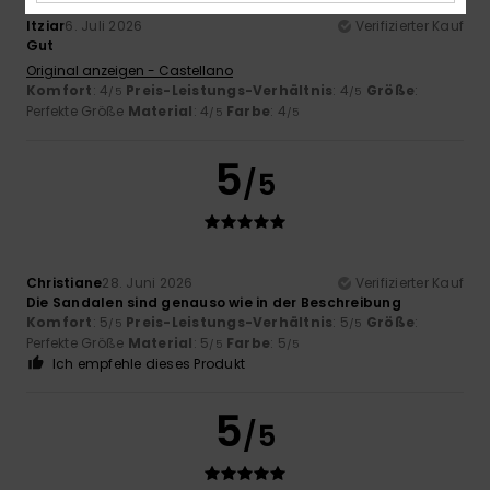
Itziar
6. Juli 2026
Verifizierter Kauf
Gut
Original anzeigen - Castellano
Komfort
: 4
Preis-Leistungs-Verhältnis
: 4
Größe
:
/5
/5
Perfekte Größe
Material
: 4
Farbe
: 4
/5
/5
5
/5
Christiane
28. Juni 2026
Verifizierter Kauf
Die Sandalen sind genauso wie in der Beschreibung
Komfort
: 5
Preis-Leistungs-Verhältnis
: 5
Größe
:
/5
/5
Perfekte Größe
Material
: 5
Farbe
: 5
/5
/5
Ich empfehle dieses Produkt
5
/5