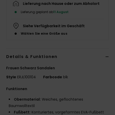
Lieferung nach Hause oder zum Abholort
Accessoi
Lieferung geplant ab
11 August
Schuhe
Siehe Verfügbarkeit im Geschäft
Wählen Sie eine Größe aus
Fitness
Snow
Details & Funktionen
Frauen Schwarz Sandalen
Style
ERJL100104
Farbcode
blk
Funktionen
Obermaterial:
Weiches, geflochtenes
Baumwolltextil
Fußbett:
Konturiertes, vorgeformtes EVA-Fußbett