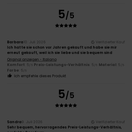
5
/5
Barbara
10. Juli 2026
Verifizierter Kauf
Ich hatte sie schon vor Jahren gekauft und habe sie mir
erneut gekauft, weil ich sie liebe und sie bequem sind
Original anzeigen - Italiano
Komfort
: 5
Preis-Leistungs-Verhältnis
: 5
Material
: 5
/5
/5
/5
Farbe
: 5
/5
Ich empfehle dieses Produkt
5
/5
Sandra
9. Juli 2026
Verifizierter Kauf
Sehr bequem, hervorragendes Preis-Leistungs-Verhältnis,