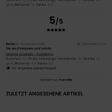
/5
/5
groß
Material
: 1
Farbe
: 3
/5
/5
5
/5
Belén
20. November 2025
Verifizierter Kauf
Sie sind bequem und schön.
Original anzeigen - Castellano
Komfort
: 4
Preis-Leistungs-Verhältnis
: 3
Größe
: Zu
/5
/5
groß
Material
: 4
Farbe
: 5
/5
/5
Ich empfehle dieses Produkt
Verifiziert von
TrustVille
ZULETZT ANGESEHENE ARTIKEL