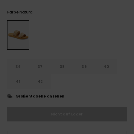
Playsuits
Handsch
ROXY APP
Schals
FAQ
Natural
Farbe
Snow-
Schultas
ansehen
Shorts
Accessoi
Schulbe
WUNSCHLISTE
Hüte & B
Röcke
Accessoi
Sonnenbr
Kleidung Tipps
Wetsuits
36
37
38
39
40
Rashgua
41
42
Neopren
Accessoi
Größentabelle ansehen
Swim
Nicht auf Lager
Kleidung