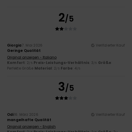
2
/5
Giorgia
7. Mai 2026
Verifizierter Kauf
Geringe Qualität
Original anzeigen - Italiano
Komfort
: 2
Preis-Leistungs-Verhältnis
: 3
Größe
:
/5
/5
Perfekte Größe
Material
: 2
Farbe
: 4
/5
/5
3
/5
Odi
16. März 2026
Verifizierter Kauf
mangelhafte Qualität
Original anzeigen - English
Komfort
: 2
Preis-Leistungs-Verhältnis
: 2
Größe
: Zu