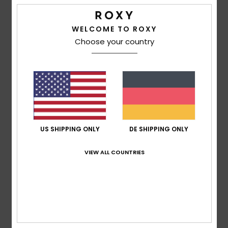
basierend auf
3 verifizierten Bewertungen
seit
WELCOME TO ROXY
November 2025
Choose your country
33% unserer Kunden empfehlen dieses Produkt
Komfort
2.7
Preis-Leistungs-Verhältnis
2.7
US SHIPPING ONLY
DE SHIPPING ONLY
Größe
Material
VIEW ALL COUNTRIES
2.3
Zu klein
Zu groß
Farbe
4.0