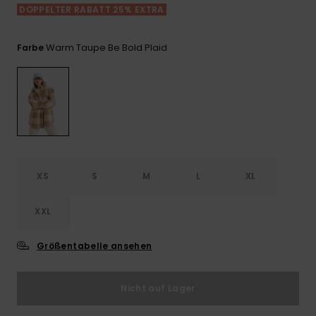
Playsuits
Handsch
DOPPELTER RABATT 25% EXTRA
ROXY APP
Schals
FAQ
Snow-
Schultas
ansehen
Shorts
Accessoi
Schulbe
Warm Taupe Be Bold Plaid
Farbe
WUNSCHLISTE
Hüte & B
Röcke
Accessoi
Sonnenbr
Kleidung Tipps
Wetsuits
XS
S
M
L
XL
Rashgua
Neopren
Accessoi
XXL
Größentabelle ansehen
Swim
Nicht auf Lager
Kleidung