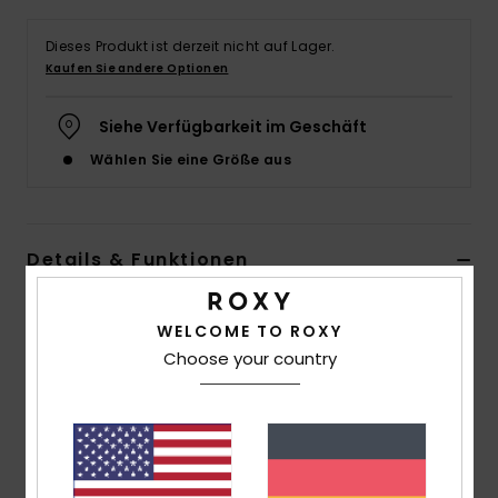
Accessoi
Dieses Produkt ist derzeit nicht auf Lager.
Kaufen Sie andere Optionen
Schuhe
Siehe Verfügbarkeit im Geschäft
Wählen Sie eine Größe aus
Fitness
Snow
Details & Funktionen
Frauen Braun Fleecejacke
WELCOME TO ROXY
Style
ERJPF03201
Farbcode
cka3
Choose your country
Funktionen
Material:
Gebondetes Polarfleece aus 100 %
recyceltem Polyester [358 g/m2]