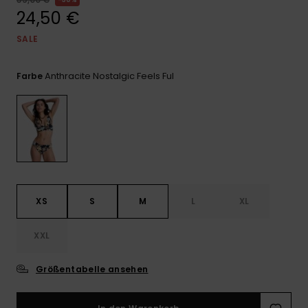
Playsuits
Handsch
24,50 €
ROXY APP
Schals
FAQ
Snow-
Schultas
ansehen
SALE
Shorts
Accessoi
Schulbe
WUNSCHLISTE
Hüte & B
Anthracite Nostalgic Feels Ful
Farbe
Röcke
Accessoi
Sonnenbr
Kleidung Tipps
Wetsuits
Rashgua
Neopren
XS
S
M
L
XL
Accessoi
XXL
Swim
Größentabelle ansehen
Kleidung