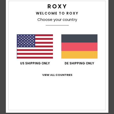
Größe
Material
5.0
Zu klein
Zu groß
WELCOME TO ROXY
Choose your country
Farbe
5.0
5
/5
US SHIPPING ONLY
DE SHIPPING ONLY
VIEW ALL COUNTRIES
Nathalie
21. Juni 2026
Verifizierter Kauf
Perfekte Farbe, perfekte Größe, hochwertiges Material, mit
Rabatt bestellt, daher angemessener Preis.
Original anzeigen - Français
Komfort
: 5
Preis-Leistungs-Verhältnis
: 5
Größe
:
/5
/5
Perfekte Größe
Material
: 5
Farbe
: 5
/5
/5
Ich empfehle dieses Produkt