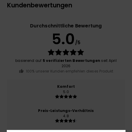
Kundenbewertungen
Durchschnittliche Bewertung
5.0
/5
basierend auf
5 verifizierten Bewertungen
seit April
2026
100% unserer Kunden empfehlen dieses Produkt
Komfort
5.0
Preis-Leistungs-Verhältnis
4.8