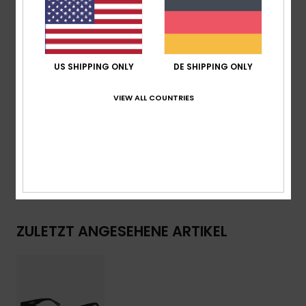
Rahmen:
Gespritzter Rahmen aus Bio-Nylon
Bedeckung:
4 Base Wrap-Bedeckung
Weitere Merkmale:
Kat. 3
Etui aus recycelten Plastikflaschen
US SHIPPING ONLY
DE SHIPPING ONLY
Download der
Konformitätserklärung
VIEW ALL COUNTRIES
Zusammensetzung
[Hauptmaterial] 50 % Bio-Nylon, 50
% Polycarbonat
Versand & Rückversand
ZULETZT ANGESEHENE ARTIKEL