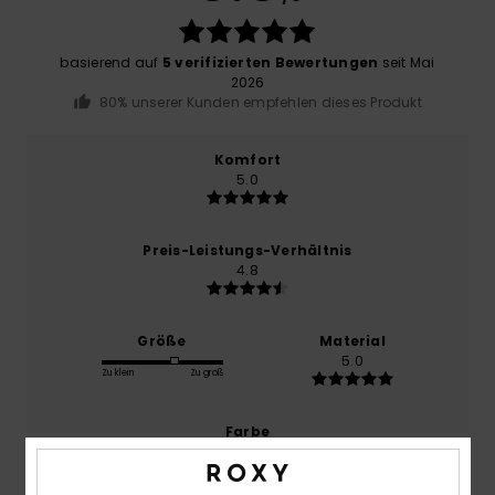
basierend auf
5 verifizierten Bewertungen
seit Mai
2026
80% unserer Kunden empfehlen dieses Produkt
Komfort
5.0
Preis-Leistungs-Verhältnis
4.8
Größe
Material
5.0
Zu klein
Zu groß
Farbe
4.2