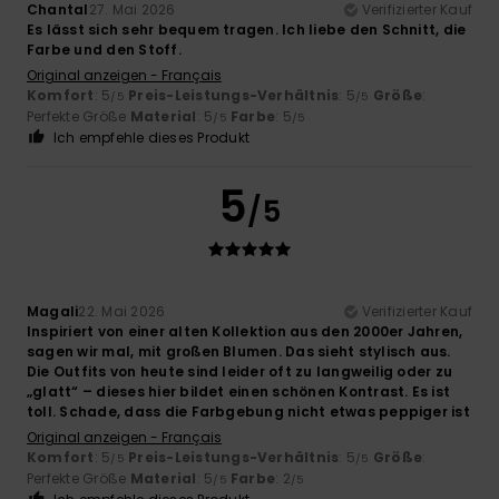
Chantal
27. Mai 2026
Verifizierter Kauf
Es lässt sich sehr bequem tragen. Ich liebe den Schnitt, die
Farbe und den Stoff.
Original anzeigen - Français
Komfort
: 5
Preis-Leistungs-Verhältnis
: 5
Größe
:
/5
/5
Perfekte Größe
Material
: 5
Farbe
: 5
/5
/5
Ich empfehle dieses Produkt
5
/5
Magali
22. Mai 2026
Verifizierter Kauf
Inspiriert von einer alten Kollektion aus den 2000er Jahren,
sagen wir mal, mit großen Blumen. Das sieht stylisch aus.
Die Outfits von heute sind leider oft zu langweilig oder zu
„glatt“ – dieses hier bildet einen schönen Kontrast. Es ist
toll. Schade, dass die Farbgebung nicht etwas peppiger ist
Original anzeigen - Français
Komfort
: 5
Preis-Leistungs-Verhältnis
: 5
Größe
:
/5
/5
Perfekte Größe
Material
: 5
Farbe
: 2
/5
/5