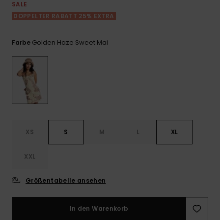
Playsuits
Handsch
SALE
ROXY APP
Schals
DOPPELTER RABATT 25% EXTRA
FAQ
Snow-
Schultas
ansehen
Shorts
Accessoi
Schulbe
WUNSCHLISTE
Hüte & B
Golden Haze Sweet Mai
Farbe
Röcke
Accessoi
Sonnenbr
Kleidung Tipps
Wetsuits
Rashgua
XS
S
M
L
XL
Neopren
Accessoi
XXL
Swim
Größentabelle ansehen
Kleidung
In den Warenkorb