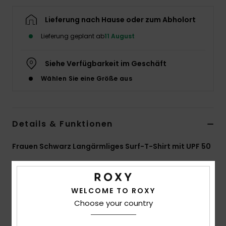
Accessoi
Lieferung nach Hause oder zum Abholort
Lieferung geplant ab
11 August
Schuhe
Siehe Verfügbarkeit im Geschäft
Fitness
Wählen Sie eine Größe aus
Snow
Details & Funktionen
Frauen Schwarz Langärmliges Surf-T-Shirt mit UPF 50
Style
ERJWR03698
Farbcode
kvj0
Funktionen
WELCOME TO ROXY
Choose your country
Material:
Weicher, widerstandsfähiger Jersey-Stoff
aus recyceltem Nylon und Elastan mit Stretch