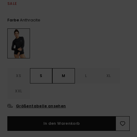
Playsuits
Handsch
SALE
ROXY APP
Schals
FAQ
Snow-
Schultas
ansehen
Shorts
Accessoi
Schulbe
Anthracite
Farbe
WUNSCHLISTE
Hüte & B
Röcke
Accessoi
Sonnenbr
Kleidung Tipps
Wetsuits
XS
S
M
L
XL
Rashgua
Neopren
XXL
Accessoi
Größentabelle ansehen
Swim
In den Warenkorb
Kleidung