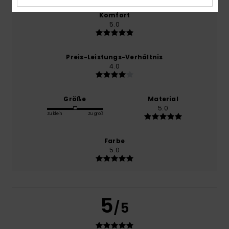
Komfort
5.0
Preis-Leistungs-Verhältnis
4.0
Größe
Material
5.0
Zu klein
Zu groß
Farbe
5.0
5
/5