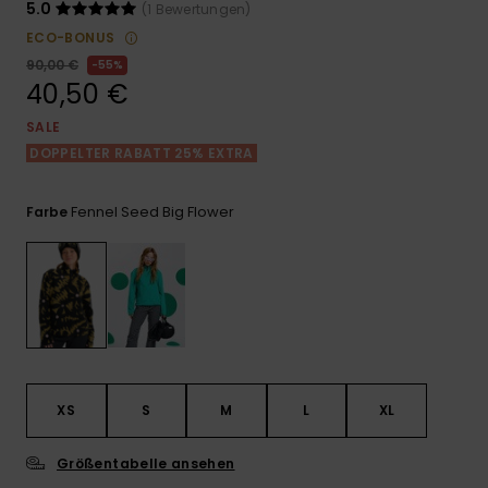
Playsuits
Handsch
5.0
(1 Bewertungen)
ROXY APP
Schals
ECO-BONUS
FAQ
Snow-
Schultas
ansehen
90,00 €
55%
Shorts
Accessoi
Schulbe
40,50 €
WUNSCHLISTE
Hüte & B
SALE
Röcke
Accessoi
DOPPELTER RABATT 25% EXTRA
Sonnenbr
Kleidung Tipps
Fennel Seed Big Flower
Farbe
Wetsuits
Rashgua
Neopren
Accessoi
Swim
XS
S
M
L
XL
Kleidung
Größentabelle ansehen