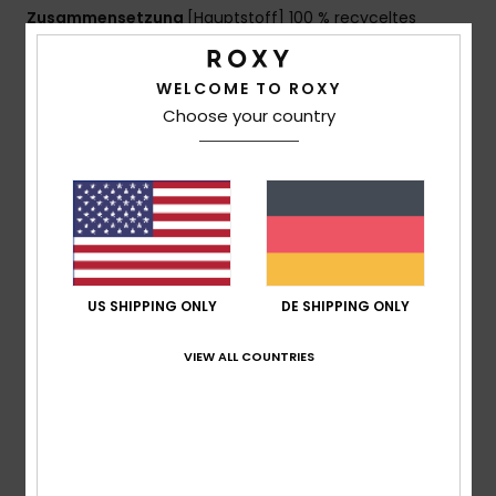
Zusammensetzung
[Hauptstoff] 100 % recyceltes
Polyester
WELCOME TO ROXY
Choose your country
Versand & Rückversand
Kundenbewertungen
Durchschnittliche Bewertung
US SHIPPING ONLY
DE SHIPPING ONLY
5.0
VIEW ALL COUNTRIES
/5
basierend auf
1 verifizierten Bewertungen
seit
Dezember 2025
100% unserer Kunden empfehlen dieses Produkt