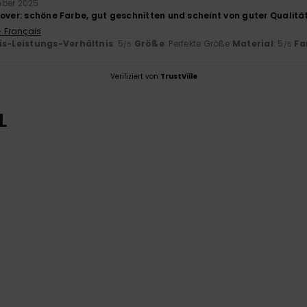
mber 2025
over: schöne Farbe, gut geschnitten und scheint von guter Qualität
- Français
is-Leistungs-Verhältnis
: 5
Größe
: Perfekte Größe
Material
: 5
Fa
/5
/5
Verifiziert von
TrustVille
L