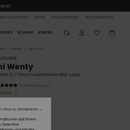
oppen
NACHHALTIGKEIT
SHOPS
HILFE & KONTAKT
GESCHENKKARTE
SOIRES
SCHUHE
KINDER
ite
Kinder
Mädchen
LED FIBER
ni Wenty
en 2-7 Rosa Funktionelles Mid-Layer
(3 Bewertungen)
BONUS
 €
55%
50 €
n ohne zu akzeptieren
rmationen auf Ihrem
LTER RABATT 25% EXTRA
 (wie Ihre
iträge und Inhalte