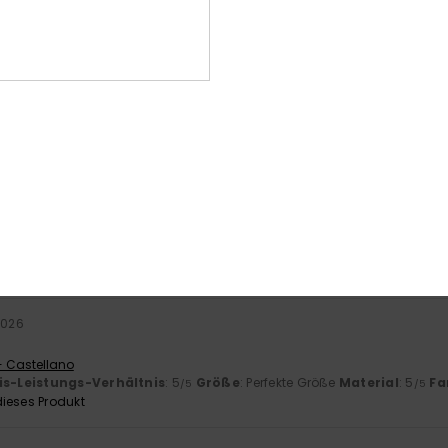
basierend auf
3 verifizierten Bewertungen
seit Dezember 2025
67% unserer Kunden empfehlen dieses Produkt
-Leistungs-Verhältnis
Größe
Mat
4.3
Zu klein
Zu groß
érifié
22. Januar 2026
us.
- Français
is-Leistungs-Verhältnis
: 3
Größe
: Perfekte Größe
Material
: 5
Fa
/5
/5
ieses Produkt
2026
- Castellano
is-Leistungs-Verhältnis
: 5
Größe
: Perfekte Größe
Material
: 5
Fa
/5
/5
ieses Produkt