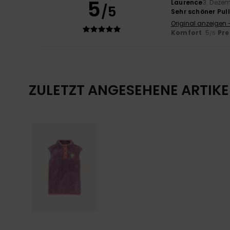
5
Laurence
3. Deze
/5
Sehr schöner Pull
Original anzeigen 
Komfort
: 5
Pre
/5
ZULETZT ANGESEHENE ARTIKE