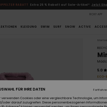
OPPELTER RABATT
Extra 25 % Rabatt auf Sale-Artikel*
Jetzt Sh
ROXY APP
LEKTIONEN
KLEIDUNG
SWIM
SURF
SNOW
ACTIVE
ACCES
Startse
RECYC
Mi
Mädch
5.0
ECO-
50,00
22,
 AUSWAHL FÜR IHRE DATEN
Fortfahre
SALE
r verwenden Cookies oder eine vergleichbare Technologie, um Info
DOPPE
d/oder darauf zuzugreifen. Diese personenbezogenen Informationen
 IP-Adresse) können verwendet werden, um Ihnen personalisierte Be