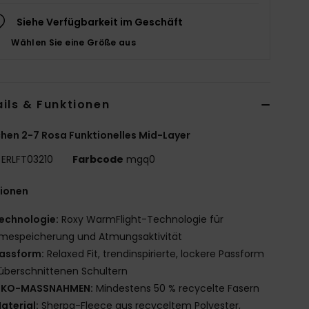
Siehe Verfügbarkeit im Geschäft
Wählen Sie eine Größe aus
ils & Funktionen
en 2-7 Rosa Funktionelles Mid-Layer
ERLFT03210
Farbcode
mgq0
tionen
echnologie:
Roxy WarmFlight-Technologie für
mespeicherung und Atmungsaktivität
assform:
Relaxed Fit, trendinspirierte, lockere Passform
überschnittenen Schultern
KO-MASSNAHMEN:
Mindestens 50 % recycelte Fasern
aterial:
Sherpa-Fleece aus recyceltem Polyester,