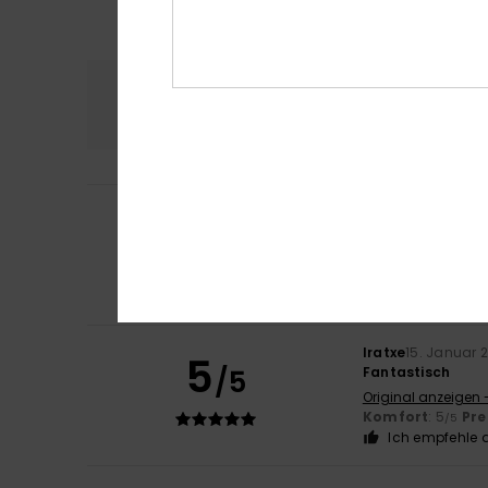
Komfort
Preis
5.0
Client anonyme v
5
/5
Er sieht perfekt a
Original anzeigen 
Komfort
: 5
Pre
/5
Ich empfehle d
Iratxe
15. Januar 
5
/5
Fantastisch
Original anzeigen 
Komfort
: 5
Pre
/5
Ich empfehle d