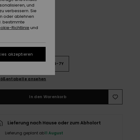
sonalisieren, und
Discreet Mauve
e
zu verbessern. Sie
en oder ablehnen
B. bestimmte
okie-Richtlinie
und
ies akzeptieren
3Y
4-5Y
6-7Y
ößentabelle ansehen
In den Warenkorb
Lieferung nach Hause oder zum Abholort
Lieferung geplant ab
11 August