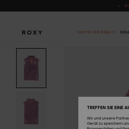
Direkt
zur
D
Produktinformation
springen
DOPPELTER RABATT
KOL
TREFFEN SIE EINE
Wir und unsere Partne
Gerät zu speichern un
Browserdaten und Ihre