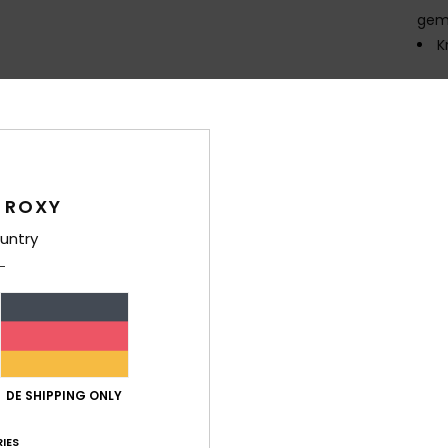
gemi
K
Zusa
Ver
 ROXY
untry
Durchschnittliche Bewertung
5.0
/5
DE SHIPPING ONLY
IES