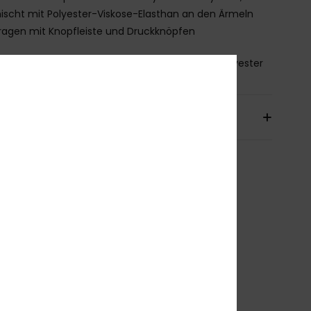
scht mit Polyester-Viskose-Elasthan an den Ärmeln
ragen mit Knopfleiste und Druckknöpfen
mmensetzung
[Hauptstoff] 100 % recyceltes Polyester
sand & Rückversand