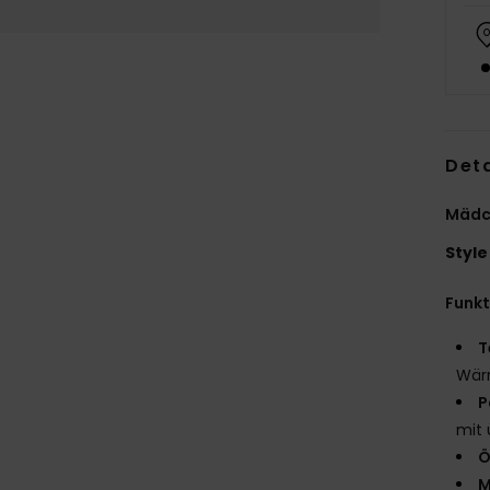
Deta
Mädch
Style
Funk
T
Wär
P
mit 
Ö
M