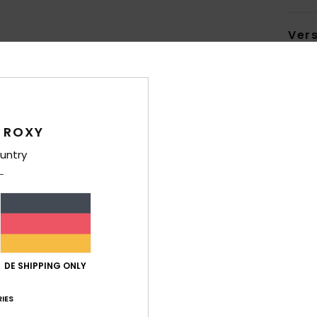
Ver
 ROXY
untry
Durchschnittliche Bewertung
5.0
/5
basierend auf
4 verifizierten Bewertungen
seit Mai 2026
100% unserer Kunden empfehlen dieses Produkt
DE SHIPPING ONLY
-Leistungs-Verhältnis
Größe
Mat
IES
5.0
Zu klein
Zu groß