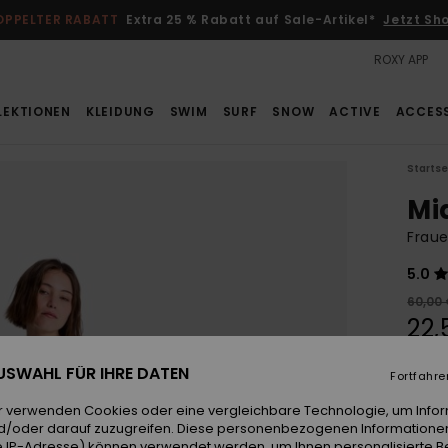
OPPELTER RABATT
Extra 25 % Rabatt auf Sale-Artikel*
Jetzt Sh
ROXY APP
LEKTIONEN
KLEIDUNG
SWIM
SURF
SNOW
ACTIVE
ACCES
Startse
Mi
Fraue
5.0
60,00
22,
SALE
 AUSWAHL FÜR IHRE DATEN
Fortfahre
DOPPE
r verwenden Cookies oder eine vergleichbare Technologie, um Info
d/oder darauf zuzugreifen. Diese personenbezogenen Informationen
Farb
 IP-Adresse) können verwendet werden, um Ihnen personalisierte Be