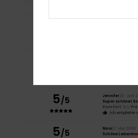
5
Daniela
8. Juli 20
/5
Passt perfekt
Komfort
: 5
Pre
/5
Ich empfehle d
Izaskun
23. Juni 2
5
/5
Sie sitzen sehr g
Original anzeigen 
Komfort
: 5
Pre
/5
Ich empfehle d
5
Jennifer
20. Juni 
/5
Super schöner S
Komfort
: 5
Pre
/5
Ich empfehle d
5
Nina
27. Mai 2026
/5
Schöne Leinenho