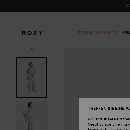
Direkt
zur
D
Produktinformation
springen
DOPPELTER RABATT
KOL
TREFFEN SIE EINE
Wir und unsere Partne
Gerät zu speichern un
Browserdaten und Ihre