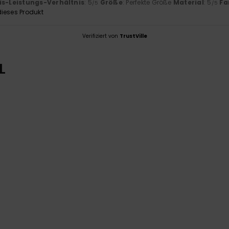
is-Leistungs-Verhältnis
: 5
Größe
: Perfekte Größe
Material
: 5
Fa
/5
/5
ieses Produkt
Verifiziert von
TrustVille
L