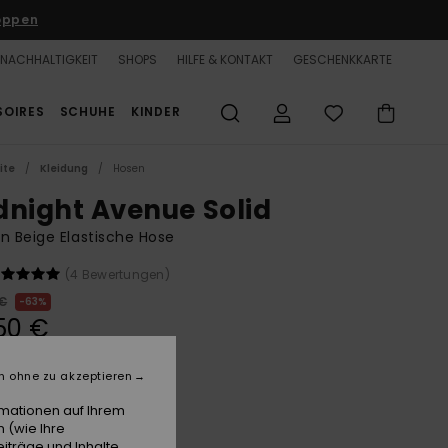
oppen
NACHHALTIGKEIT
SHOPS
HILFE & KONTAKT
GESCHENKKARTE
SOIRES
SCHUHE
KINDER
ite
Kleidung
Hosen
dnight Avenue Solid
n Beige Elastische Hose
(4 Bewertungen)
 €
63%
50 €
n ohne zu akzeptieren
LTER RABATT 25% EXTRA
rmationen auf Ihrem
 (wie Ihre
Natural
e
iträge und Inhalte