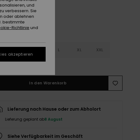
sonalisieren, und
zu verbessern. Sie
en oder ablehnen
B. bestimmte
okie-Richtlinie
und
S
S
M
L
XL
XXL
ies akzeptieren
ößentabelle ansehen
In den Warenkorb
Lieferung nach Hause oder zum Abholort
Lieferung geplant ab
8 August
Siehe Verfügbarkeit im Geschäft