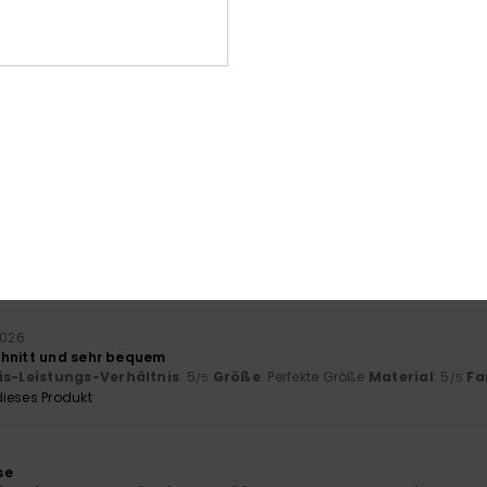
26
is-Leistungs-Verhältnis
: 5
Größe
: Perfekte Größe
Material
: 5
Fa
/5
/5
ieses Produkt
026
ut, der Stoff ist sehr angenehm.
- Castellano
is-Leistungs-Verhältnis
: 5
Größe
: Perfekte Größe
Material
: 5
Fa
/5
/5
ieses Produkt
2026
chnitt und sehr bequem
is-Leistungs-Verhältnis
: 5
Größe
: Perfekte Größe
Material
: 5
Fa
/5
/5
ieses Produkt
se