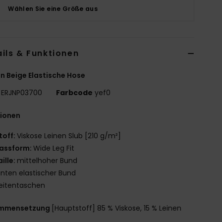
Wählen Sie eine Größe aus
ils & Funktionen
n Beige Elastische Hose
ERJNP03700
Farbcode
yef0
tionen
toff:
Viskose Leinen Slub [210 g/m²]
assform:
Wide Leg Fit
aille:
mittelhoher Bund
inten elastischer Bund
eitentaschen
mmensetzung
[Hauptstoff] 85 % Viskose, 15 % Leinen