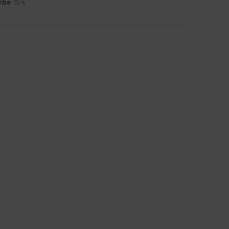
rbe
: 5
/5