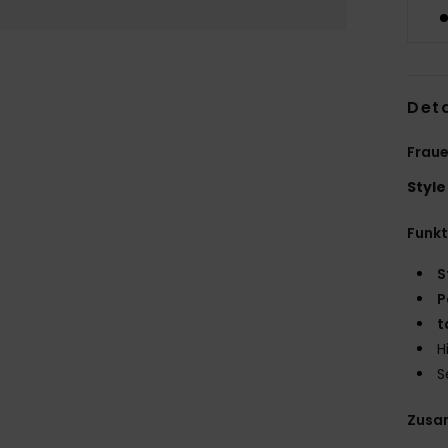
Deta
Fraue
Style
Funk
S
P
t
H
S
Zusa