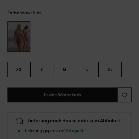
Playsuits
Handsch
ROXY APP
Schals
FAQ
Wave Print
Farbe
Snow-
Schultas
ansehen
Shorts
Accessoi
Schulbe
WUNSCHLISTE
Hüte & B
Röcke
Accessoi
Sonnenbr
Kleidung Tipps
Wetsuits
XS
S
M
L
XL
Rashgua
Neopren
Accessoi
In den Warenkorb
Swim
Lieferung nach Hause oder zum Abholort
Kleidung
Lieferung geplant ab
12 August