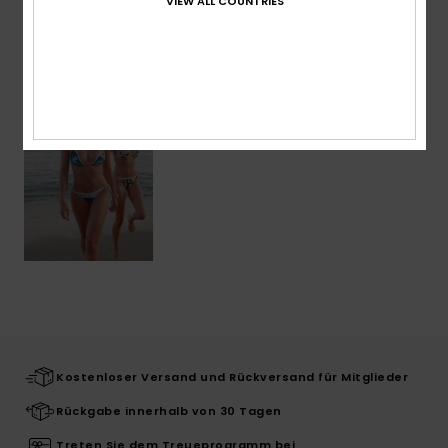
VIEW ALL COUNTRIES
ZULETZT ANGESEHENE ARTIKEL
Kostenloser Versand und Rückversand für Mitglieder
Rückgabe innerhalb von 30 Tagen
Treten Sie dem Treueprogramm bei