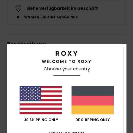
Siehe Verfügbarkeit im Geschäft
Accessoi
Wählen Sie eine Größe aus
Schuhe
Beschreibung
Fitness
Das Kauai Bikini-Höschen ist ein String-Modell zum
WELCOME TO ROXY
Snow
Schnüren im Wellen-Print, das Ozeanblau mit tropischen
Choose your country
Blumenmustern verbindet und für ein auffälliges, ultra-
minimalistisches Finish sorgt. Die verstellbaren seitlichen
Bänder sorgen für die perfekte Passform.
Details & Funktionen
US SHIPPING ONLY
DE SHIPPING ONLY
Versand & Rückversand