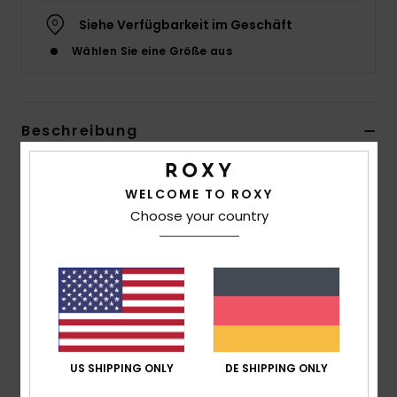
Siehe Verfügbarkeit im Geschäft
Accessoi
Wählen Sie eine Größe aus
Schuhe
Beschreibung
Fitness
Das Kauai Bikini-Höschen zum seitlichen Schnüren im
Snow
hawaiianischen Print in Navy und Lemonade lässt sich
WELCOME TO ROXY
auf verschiedene Arten binden und bietet so eine
Choose your country
individuelle Passform. Verspielt und minimalistisch –
dieses Teil ist wie geschaffen für sonnenverwöhnte
Tage.
Details & Funktionen
US SHIPPING ONLY
DE SHIPPING ONLY
Versand & Rückversand