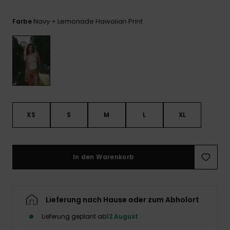
Playsuits
Handsch
ROXY APP
Schals
FAQ
Navy + Lemonade Hawaiian Print
Farbe
Snow-
Schultas
ansehen
Shorts
Accessoi
Schulbe
WUNSCHLISTE
Hüte & B
Röcke
Accessoi
Sonnenbr
Kleidung Tipps
Wetsuits
XS
S
M
L
XL
Rashgua
Neopren
Accessoi
In den Warenkorb
Swim
Lieferung nach Hause oder zum Abholort
Kleidung
Lieferung geplant ab
12 August