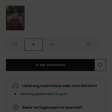
Playsuits
Handsch
ROXY APP
Schals
FAQ
Snow-
Schultas
ansehen
Shorts
Accessoi
Schulbe
WUNSCHLISTE
Hüte & B
Röcke
Accessoi
Sonnenbr
XS
S
M
L
XL
Kleidung Tipps
Wetsuits
Rashgua
In den Warenkorb
Neopren
Accessoi
Lieferung nach Hause oder zum Abholort
Swim
Lieferung geplant ab
12 August
Kleidung
Siehe Verfügbarkeit im Geschäft