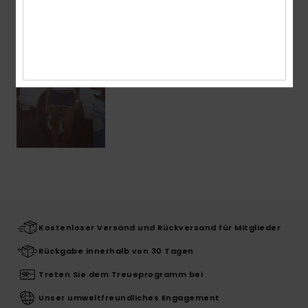
ZULETZT ANGESEHENE ARTIKEL
Kostenloser Versand und Rückversand für Mitglieder
Rückgabe innerhalb von 30 Tagen
Treten Sie dem Treueprogramm bei
Unser umweltfreundliches Engagement