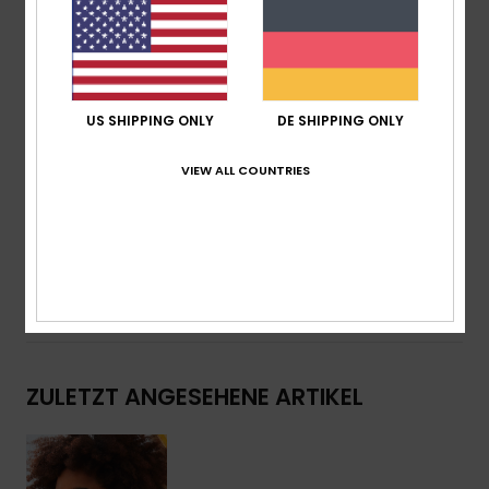
100 % UV-Sonnenschutz
Cat 3
Hergestellt in Italien
EVA-Etui
2 Jahre Garantie
US SHIPPING ONLY
DE SHIPPING ONLY
Download der
Konformitätserklärung
VIEW ALL COUNTRIES
Zusammensetzung
[Hauptstoff] 50 % Bio-Nylon, 50 %
recyceltes Nylon
Versand & Rückversand
ZULETZT ANGESEHENE ARTIKEL