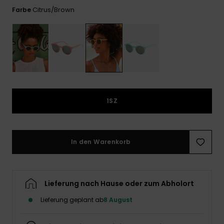
Playsuits
Handsch
Citrus/brown
Farbe
ROXY APP
Schals
FAQ
Snow-
Schultas
ansehen
Shorts
Accessoi
Schulbe
WUNSCHLISTE
Hüte & B
Röcke
Accessoi
Sonnenbr
Kleidung Tipps
Wetsuits
1SZ
Rashgua
Neopren
In den Warenkorb
Accessoi
Swim
Lieferung nach Hause oder zum Abholort
Lieferung geplant ab
8 August
Kleidung