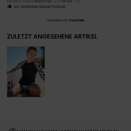
Perfekte Größe
Material
: 5
Farbe
: 5
/5
/5
Ich empfehle dieses Produkt
Verifiziert von
TrustVille
ZULETZT ANGESEHENE ARTIKEL
Kostenloser Versand und Rückversand für Mitglieder