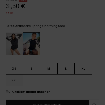
Playsuits
Handsch
31,50 €
ROXY APP
Schals
FAQ
Snow-
Schultas
ansehen
SALE
Shorts
Accessoi
Schulbe
WUNSCHLISTE
Hüte & B
Anthracite Spring Charming Sma
Farbe
Röcke
Accessoi
Sonnenbr
Kleidung Tipps
Wetsuits
Rashgua
Neopren
XS
S
M
L
XL
Accessoi
XXL
Swim
Größentabelle ansehen
Kleidung