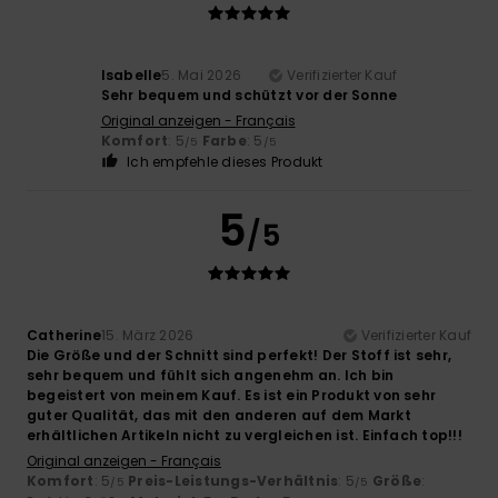
Isabelle
5. Mai 2026
Verifizierter Kauf
Sehr bequem und schützt vor der Sonne
Original anzeigen - Français
Komfort
: 5
Farbe
: 5
/5
/5
Ich empfehle dieses Produkt
5
/5
Catherine
15. März 2026
Verifizierter Kauf
Die Größe und der Schnitt sind perfekt! Der Stoff ist sehr,
sehr bequem und fühlt sich angenehm an. Ich bin
begeistert von meinem Kauf. Es ist ein Produkt von sehr
guter Qualität, das mit den anderen auf dem Markt
erhältlichen Artikeln nicht zu vergleichen ist. Einfach top!!!
Original anzeigen - Français
Komfort
: 5
Preis-Leistungs-Verhältnis
: 5
Größe
:
/5
/5