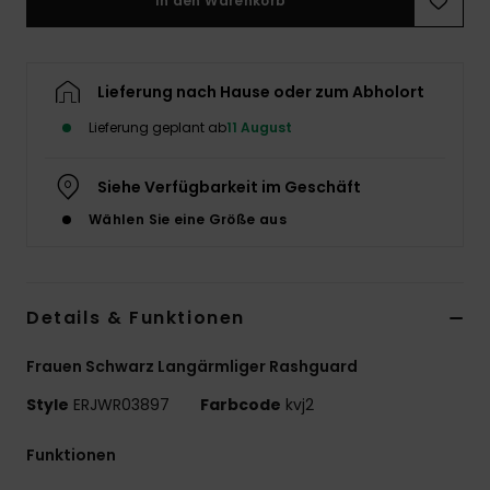
In den Warenkorb
Accessoi
Lieferung nach Hause oder zum Abholort
Schuhe
Lieferung geplant ab
11 August
Fitness
Siehe Verfügbarkeit im Geschäft
Wählen Sie eine Größe aus
Snow
Details & Funktionen
Frauen Schwarz Langärmliger Rashguard
Style
ERJWR03897
Farbcode
kvj2
Funktionen