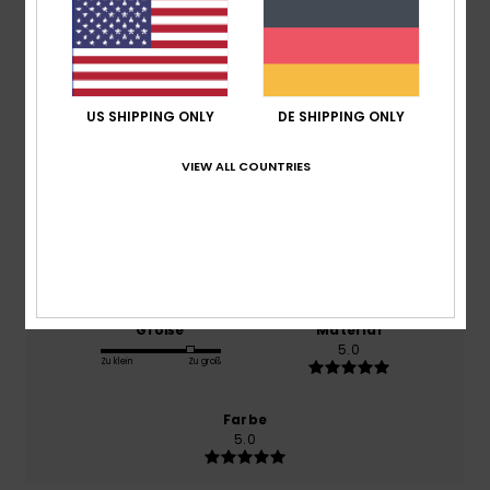
basierend auf
1 verifizierten Bewertungen
seit Juli
2026
100% unserer Kunden empfehlen dieses Produkt
US SHIPPING ONLY
DE SHIPPING ONLY
Komfort
VIEW ALL COUNTRIES
NaN
Preis-Leistungs-Verhältnis
4.0
Größe
Material
5.0
Zu klein
Zu groß
Farbe
5.0