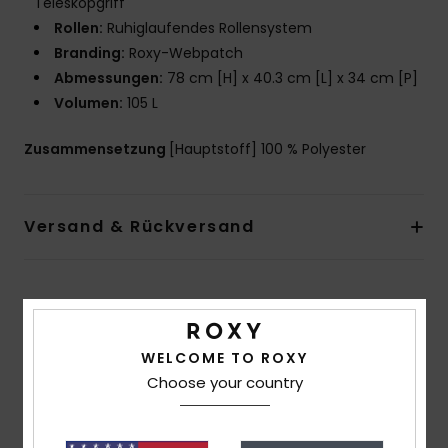
Teleskopgriff
Rollen:
Ruhiglaufendes Rollensystem
Branding:
Roxy-Webpatch
Abmessungen:
78 cm [H] x 40.3 cm [L] x 34 cm [P]
Volumen:
105 L
Zusammensetzung
[Hauptstoff] 100 % Polyester
Versand & Rückversand
Kundenbewertungen
WELCOME TO ROXY
Durchschnittliche Bewertung
Choose your country
5.0
/5