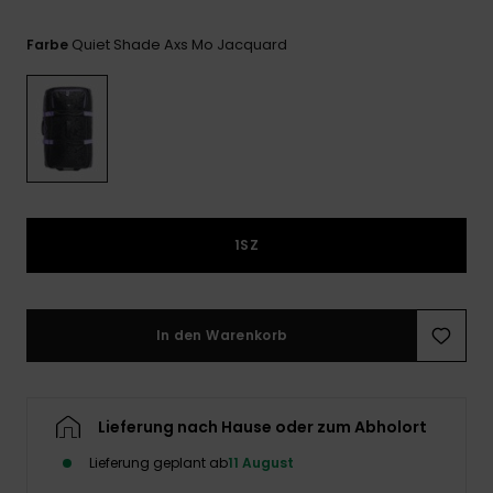
Playsuits
Handsch
ROXY APP
Schals
FAQ
Quiet Shade Axs Mo Jacquard
Farbe
Snow-
Schultas
ansehen
Shorts
Accessoi
Schulbe
WUNSCHLISTE
Hüte & B
Röcke
Accessoi
Sonnenbr
Kleidung Tipps
Wetsuits
1SZ
Rashgua
Neopren
Accessoi
In den Warenkorb
Swim
Lieferung nach Hause oder zum Abholort
Kleidung
Lieferung geplant ab
11 August