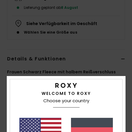
Lieferung geplant ab
8 August
Accessoi
Siehe Verfügbarkeit im Geschäft
Schuhe
Wählen Sie eine Größe aus
Fitness
Details & Funktionen
Snow
Frauen Schwarz Fleece mit halbem Reißverschluss
Style
ERJPF03275
Farbcode
kvjw
WELCOME TO ROXY
Funktionen
Choose your country
Material:
Bedrucktes, Verklebtes, Doppelseitiges
Sherpa-Gewebe, 100 % Polyester [315 G/M²]
Passform:
Regular Fit
Hals:
Hoher Kragen