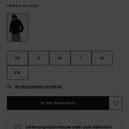
Playsuits
Handsch
Anthracite
Farbe
ROXY APP
Schals
FAQ
Snow-
Schultas
ansehen
Shorts
Accessoi
Schulbe
WUNSCHLISTE
Hüte & B
Röcke
Accessoi
Sonnenbr
Kleidung Tipps
Wetsuits
XS
S
M
L
XL
XXL
Rashgua
Neopren
Accessoi
Größentabelle ansehen
In den Warenkorb
Swim
Kleidung
Lieferung nach Hause oder zum Abholort