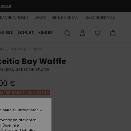
oppen
NACHHALTIGKEIT
SHOPS
HILFE & KONTAKT
GESCHENKKARTE
SOIRES
SCHUHE
KINDER
ite
Kleidung
Shorts
keitio Bay Waffle
n Lila Elastische Shorts
00 €
LTER RABATT 25% EXTRA
Nirvana
e
n ohne zu akzeptieren
rmationen auf Ihrem
 (wie Ihre
iträge und Inhalte