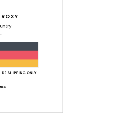
Deta
 ROXY
Fraue
untry
Style
Funk
S
P
T
DE SHIPPING ONLY
T
IES
W
nac
Zusa
Ver