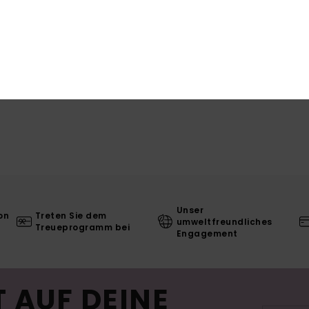
L
Unser
on
Treten Sie dem
umweltfreundliches
Treueprogramm bei
Engagement
 AUF DEINE