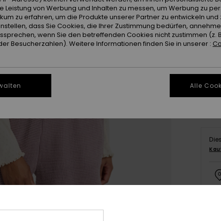
ie Leistung von Werbung und Inhalten zu messen, um Werbung zu per
ikum zu erfahren, um die Produkte unserer Partner zu entwickeln und 
instellen, dass Sie Cookies, die Ihrer Zustimmung bedürfen, annehm
sprechen, wenn Sie den betreffenden Cookies nicht zustimmen (z. 
er Besucherzahlen). Weitere Informationen finden Sie in unserer :
Co
X
Gr
walten
Alle Cook
Die
Kau