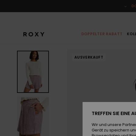
Direkt
zur
D
Produktinformation
springen
DOPPELTER RABATT
KOL
AUSVERKAUFT
TREFFEN SIE EINE
Wir und unsere Partne
Gerät zu speichern un
Browserdaten und Ihre