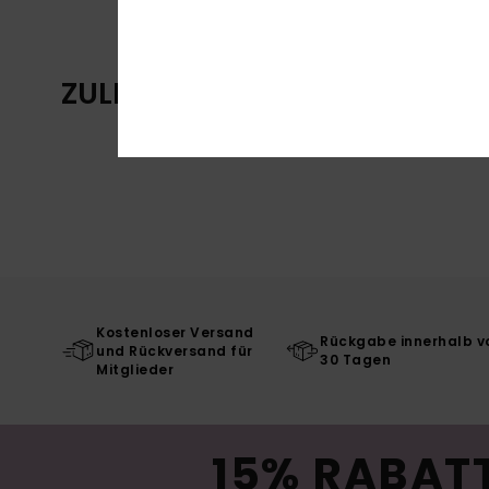
ZULETZT ANGESEHENE ARTIKE
Kostenloser Versand
Rückgabe innerhalb v
und Rückversand für
30 Tagen
Mitglieder
15% RABATT