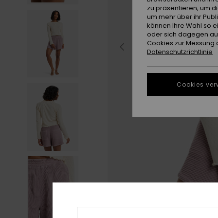
zu präsentieren, um d
um mehr über ihr Publ
können Ihre Wahl so e
oder sich dagegen aus
Cookies zur Messung d
Datenschutzrichtlinie
Cookies ver