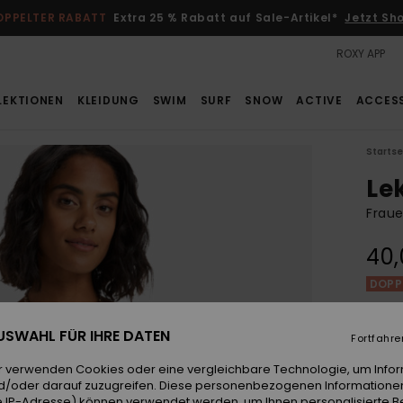
OPPELTER RABATT
Extra 25 % Rabatt auf Sale-Artikel*
Jetzt Sh
ROXY APP
LEKTIONEN
KLEIDUNG
SWIM
SURF
SNOW
ACTIVE
ACCES
Startse
Le
Fraue
40,
DOPPE
Farb
 AUSWAHL FÜR IHRE DATEN
Fortfahre
r verwenden Cookies oder eine vergleichbare Technologie, um Info
d/oder darauf zuzugreifen. Diese personenbezogenen Informationen
 IP-Adresse) können verwendet werden, um Ihnen personalisierte Be