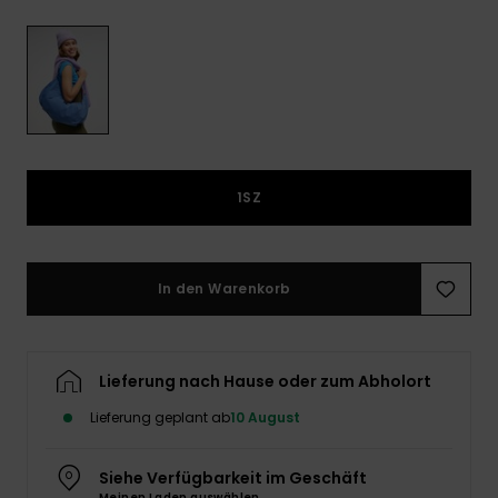
Playsuits
Handsch
ROXY APP
Schals
FAQ
Snow-
Schultas
ansehen
Shorts
Accessoi
Schulbe
WUNSCHLISTE
Hüte & B
Röcke
Accessoi
Sonnenbr
1SZ
Kleidung Tipps
Wetsuits
Rashgua
In den Warenkorb
Neopren
Accessoi
Lieferung nach Hause oder zum Abholort
Swim
Lieferung geplant ab
10 August
Kleidung
Siehe Verfügbarkeit im Geschäft
Meinen Laden auswählen