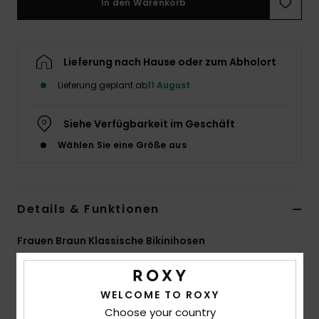
In den Warenkorb
Accessoi
Lieferung nach Hause oder zum Abholort
Schuhe
Lieferung geplant ab
11 August
Fitness
Siehe Verfügbarkeit im Geschäft
Wählen Sie eine Größe aus
Snow
Details & Funktionen
Frauen Braun Klassische Bikinihosen
Style
ERJX405009
Farbcode
cnf0
WELCOME TO ROXY
Funktionen
Choose your country