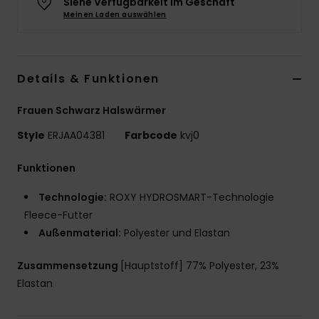
Siehe Verfügbarkeit im Geschäft
Meinen Laden auswählen
Accessoi
Schuhe
Details & Funktionen
Fitness
Frauen Schwarz Halswärmer
Style
ERJAA04381
Farbcode
kvj0
Snow
Funktionen
Technologie:
ROXY HYDROSMART-Technologie
Fleece-Futter
Außenmaterial:
Polyester und Elastan
Zusammensetzung
[Hauptstoff] 77% Polyester, 23%
Elastan