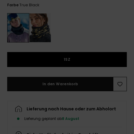
Playsuits
Handsch
True Black
Farbe
ROXY APP
Schals
FAQ
Snow-
Schultas
ansehen
Shorts
Accessoi
Schulbe
WUNSCHLISTE
Hüte & B
Röcke
Accessoi
Sonnenbr
Kleidung Tipps
1SZ
Wetsuits
Rashgua
Neopren
In den Warenkorb
Accessoi
Swim
Lieferung nach Hause oder zum Abholort
Lieferung geplant ab
8 August
Kleidung