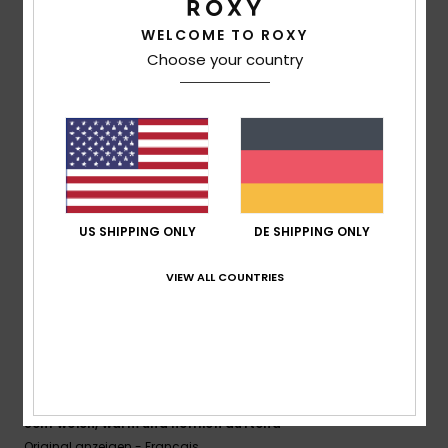
Preis-Leistungs-Verhältnis
WELCOME TO ROXY
5.0
Choose your country
Größe
Material
5.0
Zu klein
Zu groß
Farbe
5.0
US SHIPPING ONLY
DE SHIPPING ONLY
VIEW ALL COUNTRIES
5
/5
Laurence
10. März 2026
Verifizierter Kauf
Sehr weich, warm und herrlich duftend
Original anzeigen - Français