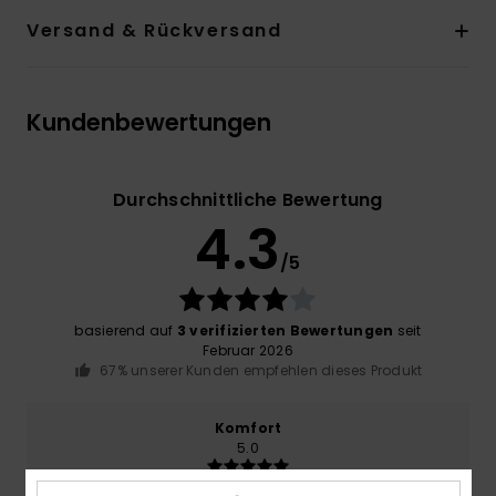
Versand & Rückversand
Kundenbewertungen
Durchschnittliche Bewertung
4.3
/5
basierend auf
3 verifizierten Bewertungen
seit
Februar 2026
67% unserer Kunden empfehlen dieses Produkt
Komfort
5.0