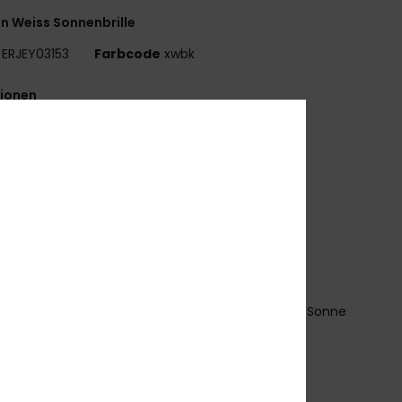
n Weiss Sonnenbrille
ERJEY03153
Farbcode
xwbk
tionen
läser:
55 mm
asensteg:
20 mm
ügel:
145 mm
lashöhe:
33 mm
andloser Metallrahmen mit Acetat-Bügelspitzen
R-39-Gläser
er Basiskurve für ein flacheres Gestell
00 % UV-Sonnenschutz
ategorie 2 für einen mittelstarken Schutz vor der Sonne
OXY-Metalllogo an den Bügeln
tui aus Bio-Baumwollstoff
arantie:
2 Jahre Garantie
ownload der
Konformitätserklärung