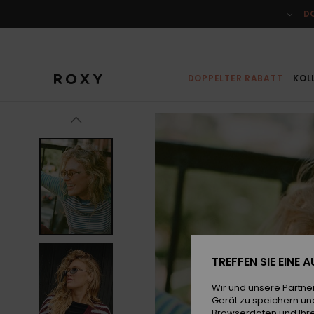
Direkt
zur
D
Produktinformation
springen
DOPPELTER RABATT
KOL
TREFFEN SIE EINE
Wir und unsere Partne
Gerät zu speichern un
Browserdaten und Ihre