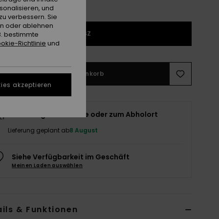
sonalisieren, und
zu verbessern. Sie
en oder ablehnen
1SZ
B. bestimmte
okie-Richtlinie
und
In den Warenkorb
ies akzeptieren
Lieferung nach Hause oder zum Abholort
Lieferung geplant ab
8 August
Siehe Verfügbarkeit im Geschäft
Meinen Laden auswählen
ils & Funktionen