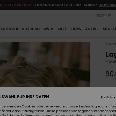
OPPELTER RABATT
Extra 25 % Rabatt auf Sale-Artikel*
Jetzt Sh
ROXY APP
LEKTIONEN
KLEIDUNG
SWIM
SURF
SNOW
ACTIVE
ACCES
Startse
La
Fraue
90
Farb
 AUSWAHL FÜR IHRE DATEN
Fortfahre
r verwenden Cookies oder eine vergleichbare Technologie, um Info
d/oder darauf zuzugreifen. Diese personenbezogenen Informationen
 IP-Adresse) können verwendet werden, um Ihnen personalisierte Be