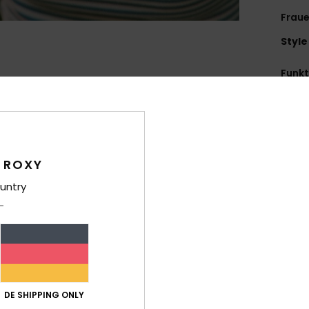
Fraue
Style
Funk
G
N
B
G
 ROXY
R
untry
C
4
1
K
R
E
G
DE SHIPPING ONLY
D