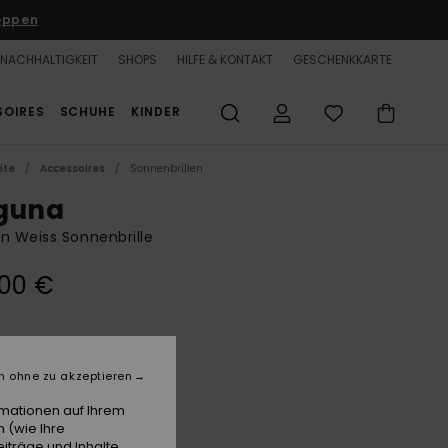
oppen
NACHHALTIGKEIT
SHOPS
HILFE & KONTAKT
GESCHENKKARTE
SOIRES
SCHUHE
KINDER
ite
Accessoires
Sonnenbrillen
guna
n Weiss Sonnenbrille
,00 €
Shiny Silver/blue
e
n ohne zu akzeptieren
rmationen auf Ihrem
 (wie Ihre
iträge und Inhalte