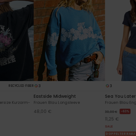
3
3
RECYCLED FIBER
Eastside Midweight
Sea You Later
ersize Kurzarm-
Frauen Blau Longsleeve
Frauen Blau En
48,00 €
63%
30,00 €
11,25 €
SALE
DOPPELTER RABA