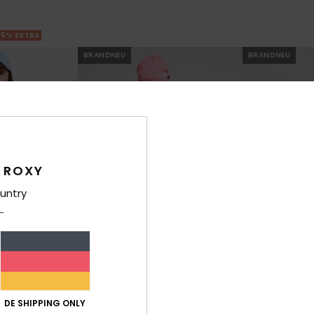
25% EXTRA
BRANDNEU
BRANDNEU
 ROXY
untry
3
8
RECYCLED FIBER
lar Emby
Oceanregular Poster
Ocean Road A
DE SHIPPING ONLY