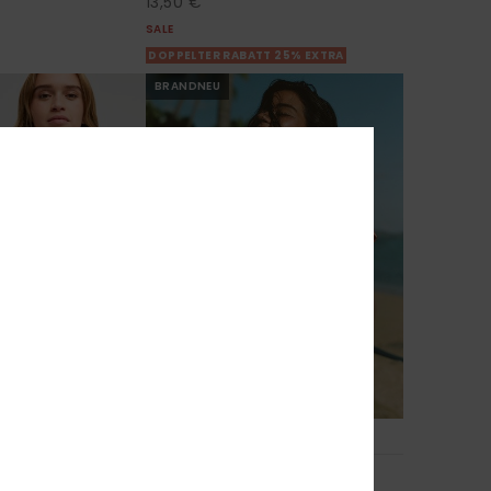
13,50 €
SALE
DOPPELTER RABATT 25% EXTRA
BRANDNEU
1
RECYCLED FIBER
rt
Lady Popi Hibi