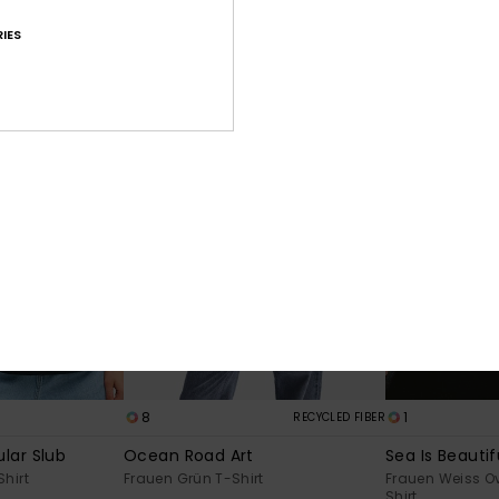
rt
Frauen Weiss T-Shirt
Frauen Rosa T-S
IES
23,00 €
23,00 €
BRANDNEU
8
1
RECYCLED FIBER
lar Slub
Ocean Road Art
Sea Is Beautif
hirt
Frauen Grün T-Shirt
Frauen Weiss O
Shirt