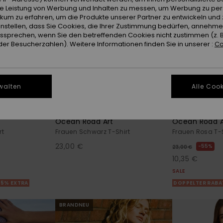
ie Leistung von Werbung und Inhalten zu messen, um Werbung zu per
ikum zu erfahren, um die Produkte unserer Partner zu entwickeln und 
instellen, dass Sie Cookies, die Ihrer Zustimmung bedürfen, annehm
sprechen, wenn Sie den betreffenden Cookies nicht zustimmen (z. 
er Besucherzahlen). Weitere Informationen finden Sie in unserer :
Co
walten
Alle Cook
8
8
BIO-COTTON
RECYCLED FIBER
Ocean Road Art
Ocean Road A
rt
Frauen Schwarz T-Shirt
Frauen Rosa T-S
23,00 €
55%
23,00 €
10,35 €
SALE
25% EXTRA
DOPPELTER RABA
BRANDNEU