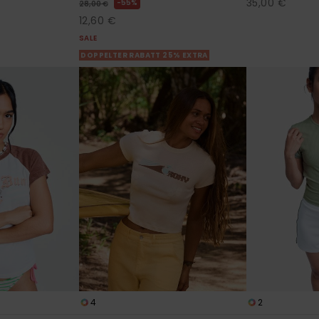
35,00 €
55%
28,00 €
12,60 €
SALE
DOPPELTER RABATT 25% EXTRA
4
2