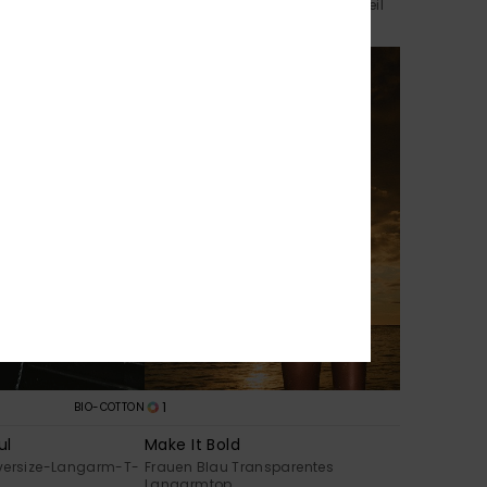
hirt
Frauen Rosa Kurzärmliges Oberteil
35,00 €
BRANDNEU
1
BIO-COTTON
ul
Make It Bold
versize-Langarm-T-
Frauen Blau Transparentes
Langarmtop