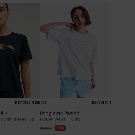
1
RECYCLED FIBER
BIO-COTTON
it 4
Hangloose Placed
Funktionelles Top
Frauen Weiss T-Shirt
55%
30,00 €