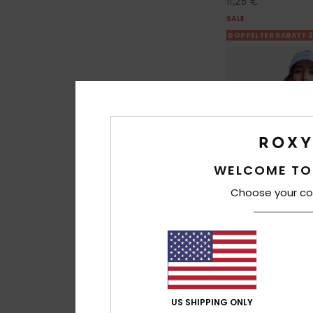
11,25 €
SALE
DOPPELTER RABATT 
WELCOME TO
Choose your co
5
Oceanwave Regu
US SHIPPING ONLY