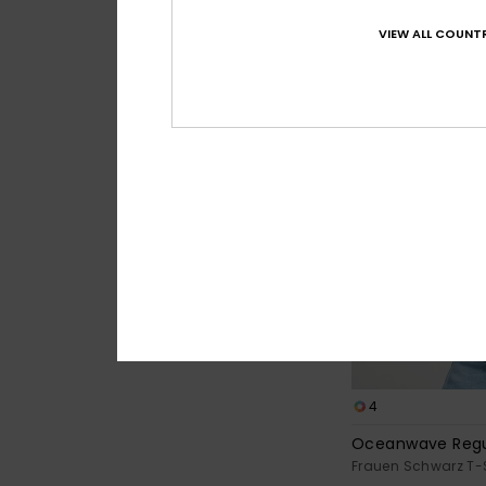
Frauen Weiss T-Shi
VIEW ALL COUNTR
23,00 €
BRANDNEU
4
Oceanwave Regu
Frauen Schwarz T-S