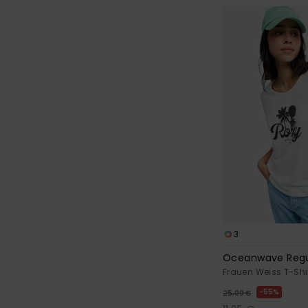
3
Oceanwave Regu
Frauen Weiss T-Shi
55%
25,00 €