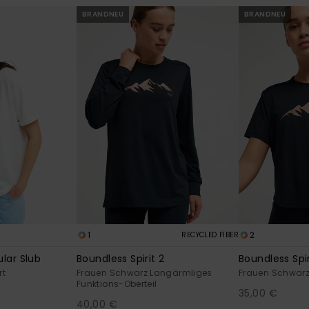
BRANDNEU
BRANDNEU
1
2
RECYCLED FIBER
lar Slub
Boundless Spirit 2
Boundless Spir
rt
Frauen Schwarz Langärmliges
Frauen Schwarz 
Funktions-Oberteil
35,00 €
40,00 €