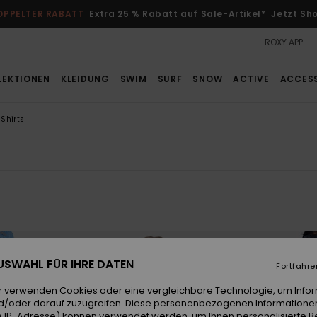
OPPELTER RABATT
Extra 25 % Rabatt auf Sale-Artikel*
Jetzt Sh
ROXY APP
LEKTIONEN
KLEIDUNG
SWIM
SURF
SNOW
ACTIVE
ACCES
Shirts
 AUSWAHL FÜR IHRE DATEN
Fortfahre
r verwenden Cookies oder eine vergleichbare Technologie, um Info
d/oder darauf zuzugreifen. Diese personenbezogenen Informationen
 IP-Adresse) können verwendet werden, um Ihnen personalisierte Be