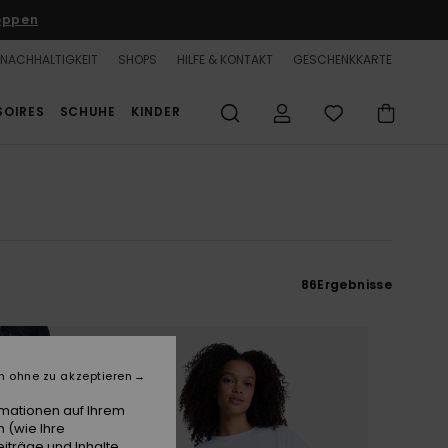
oppen
NACHHALTIGKEIT
SHOPS
HILFE & KONTAKT
GESCHENKKARTE
SOIRES
SCHUHE
KINDER
86
Ergebnisse
n ohne zu akzeptieren
rmationen auf Ihrem
 (wie Ihre
iträge und Inhalte