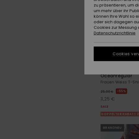
zu präsentieren, um d
um mehr über ihr Publ
können Ihre Wahl so e
oder sich dagegen aus
Cookies zur Messung d
Datenschutzrichtlinie
Cookies ver
3
Oceanregular
Frauen Weiss T-Shi
55%
25,00 €
11,25 €
SALE
DOPPELTER RABATT 
BRANDNEU