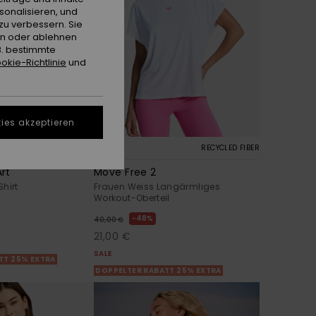
sonalisieren, und
zu verbessern. Sie
en oder ablehnen
B. bestimmte
okie-Richtlinie
und
ies akzeptieren
2
BIO-COTTON
RECYCLED FIBER
rt
Move Free 2
hirt
Frauen Weiss Langärmliges
Workout-Oberteil
48%
40,00 €
21,00 €
SALE
TT 25% EXTRA
DOPPELTER RABATT 25% EXTRA