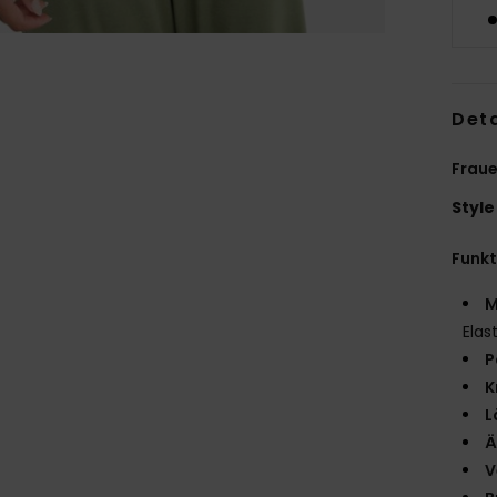
Deta
Fraue
Style
Funk
M
Elas
P
K
L
Ä
V