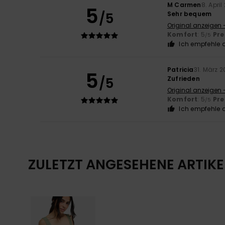
M Carmen
8. April
5
/5
Sehr bequem
Original anzeigen 
Komfort
: 5
Pre
/5
Ich empfehle d
Patricia
31. März 
5
/5
Zufrieden
Original anzeigen 
Komfort
: 5
Pre
/5
Ich empfehle d
ZULETZT ANGESEHENE ARTIKE