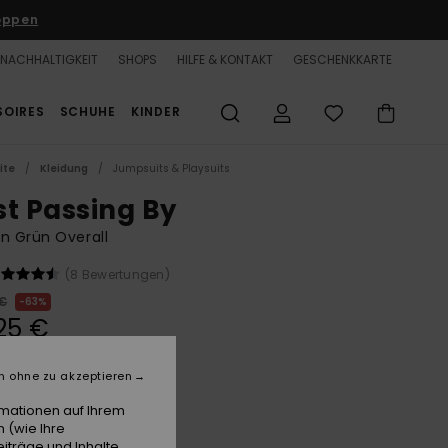
oppen
NACHHALTIGKEIT
SHOPS
HILFE & KONTAKT
GESCHENKKARTE
SOIRES
SCHUHE
KINDER
ite
Kleidung
Jumpsuits & Playsuits
st Passing By
n Grün Overall
(8 Bewertungen)
 €
63%
25 €
n ohne zu akzeptieren
LTER RABATT 25% EXTRA
rmationen auf Ihrem
 (wie Ihre
Oil Green
e
iträge und Inhalte