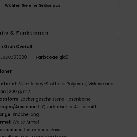
Wählen Sie eine Größe aus
ils & Funktionen
n Grün Overall
ERJKO03008
Farbcode
gld0
tionen
aterial:
Slub-Jersey-Stoff aus Polyester, Viskose und
tan [200 g/m2]
assform:
Locker geschnittene Hosenbeine
ragen/Ausschnitt:
Quadratischer Ausschnitt
änge:
knöchellang
rmel:
Weite Ärmel
erschluss:
fester Verschluss