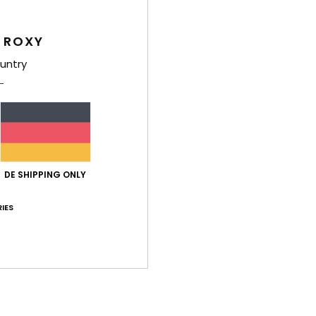
basierend auf
8 verifizierten Bewertungen
seit März 2026
88% unserer Kunden empfehlen dieses Produkt
 ROXY
-Leistungs-Verhältnis
Größe
Mat
untry
4.4
Zu klein
Zu groß
is-Leistungs-Verhältnis
: 5
Größe
: Perfekte Größe
Material
: 5
Fa
/5
/5
DE SHIPPING ONLY
ieses Produkt
IES
2026
sch
- Français
is-Leistungs-Verhältnis
: 3
Größe
: Perfekte Größe
Material
: 5
Fa
/5
/5
ieses Produkt
026