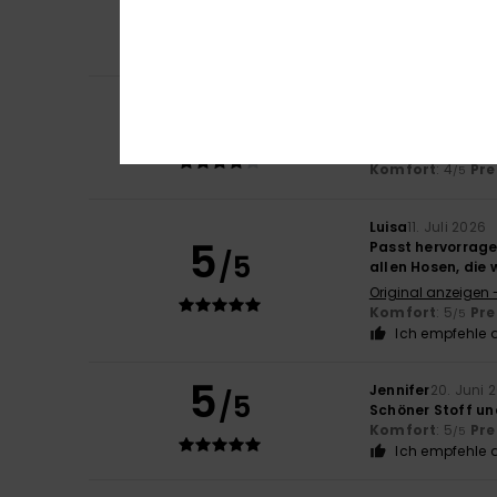
/5
Zufrieden
Komfort
: 5
Pre
/5
Ich empfehle d
4
Xacobe
21. Juli 20
/5
Genau
Original anzeigen 
Komfort
: 4
Pre
/5
Luisa
11. Juli 2026
5
Passt hervorragen
/5
allen Hosen, die 
Original anzeigen -
Komfort
: 5
Pre
/5
Ich empfehle d
5
Jennifer
20. Juni 
/5
Schöner Stoff un
Komfort
: 5
Pre
/5
Ich empfehle d