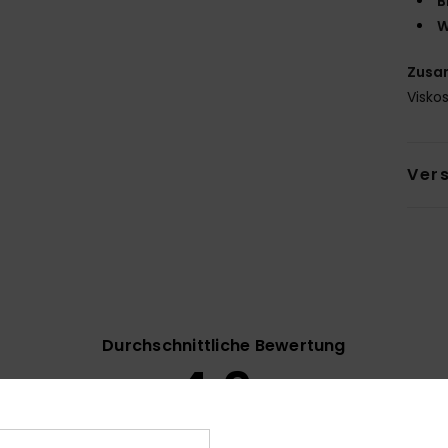
B
W
Zusa
Visko
Ver
Durchschnittliche Bewertung
4.9
/5