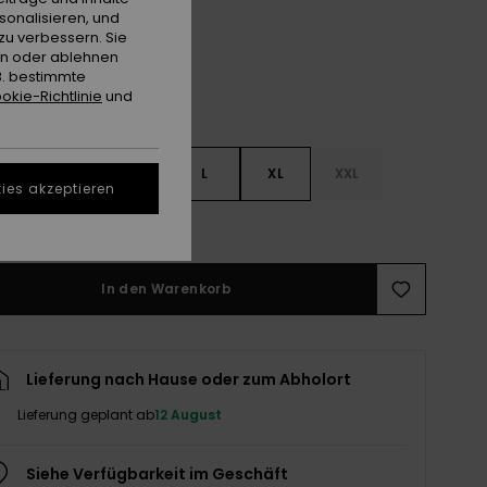
sonalisieren, und
zu verbessern. Sie
en oder ablehnen
B. bestimmte
okie-Richtlinie
und
S
S
M
L
XL
XXL
ies akzeptieren
ößentabelle ansehen
In den Warenkorb
Lieferung nach Hause oder zum Abholort
Lieferung geplant ab
12 August
Siehe Verfügbarkeit im Geschäft