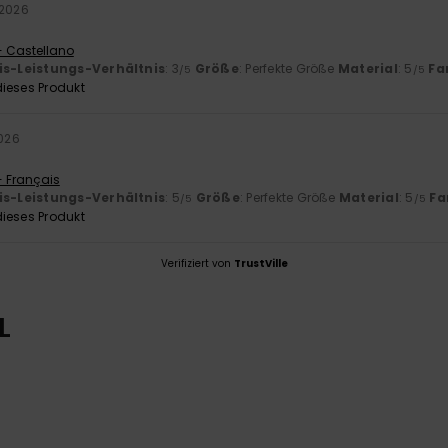
 2026
- Castellano
is-Leistungs-Verhältnis
: 3
Größe
: Perfekte Größe
Material
: 5
Fa
/5
/5
ieses Produkt
2026
- Français
is-Leistungs-Verhältnis
: 5
Größe
: Perfekte Größe
Material
: 5
Fa
/5
/5
ieses Produkt
Verifiziert von
TrustVille
L