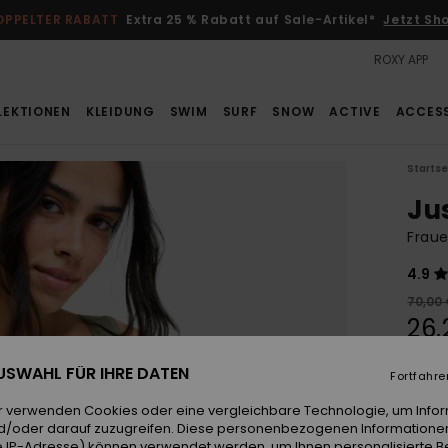
OPPELTER RABATT
Extra 25 % Rabatt auf Sale-Artikel*
Jetzt Sh
ROXY APP
LEKTIONEN
KLEIDUNG
SWIM
SURF
SNOW
ACTIVE
ACCES
Startse
Ju
Fraue
4.9
70,00
26,
SALE
 AUSWAHL FÜR IHRE DATEN
Fortfahre
DOPPE
r verwenden Cookies oder eine vergleichbare Technologie, um Info
d/oder darauf zuzugreifen. Diese personenbezogenen Informationen
Farb
 IP-Adresse) können verwendet werden, um Ihnen personalisierte Be