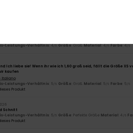
is-Leistungs-Verhältnis
: 5
Größe
: Perfekte Größe
Material
: 5
Fa
/5
/5
ieses Produkt
26
- Castellano
is-Leistungs-Verhältnis
: 4
Größe
: Groß
Material
: 4
Farbe
: 4
/5
/5
/5
d Ich liebe sie! Wenn ihr wie ich 1,60 groß seid, fällt die Größe XS
wir kaufen
 Italiano
is-Leistungs-Verhältnis
: 5
Größe
: Groß
Material
: 5
Farbe
: 5
/5
/5
/5
ieses Produkt
2026
d Schnitt
is-Leistungs-Verhältnis
: 5
Größe
: Perfekte Größe
Material
: 4
Fa
/5
/5
ieses Produkt