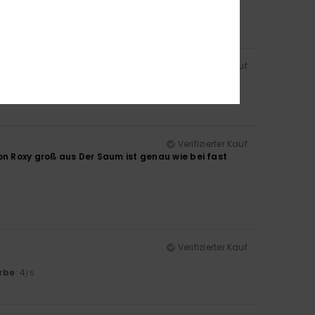
rbe
: 3
/5
Verifizierter Kauf
Verifizierter Kauf
 von Roxy groß aus Der Saum ist genau wie bei fast
Verifizierter Kauf
rbe
: 4
/5