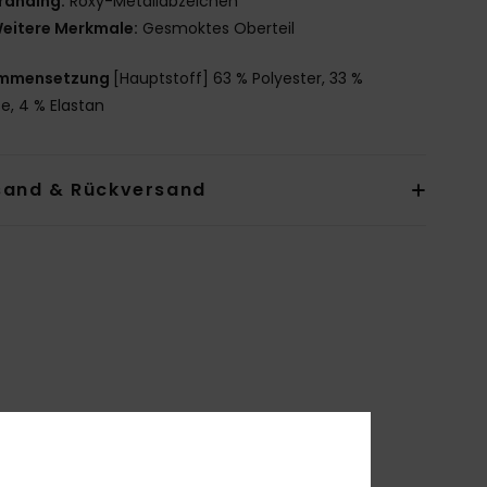
randing:
Roxy-Metallabzeichen
eitere Merkmale:
Gesmoktes Oberteil
mmensetzung
[Hauptstoff] 63 % Polyester, 33 %
se, 4 % Elastan
sand & Rückversand