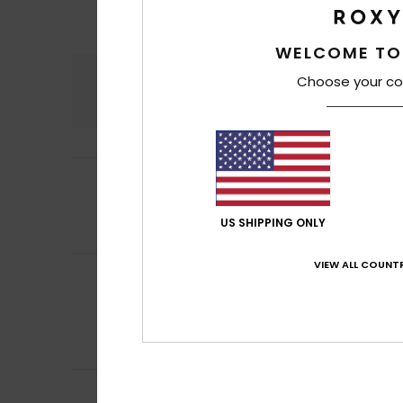
WELCOME TO
Komfort
Preis
Choose your co
4.9
5
Julia
29. Juli 2026
/5
Sieht gut aus
Komfort
: 5
Pre
/5
US SHIPPING ONLY
Ich empfehle d
VIEW ALL COUNTR
Charline
29. Juli 
5
/5
bequem und hüb
Original anzeigen 
Komfort
: 5
Pre
/5
Ich empfehle d
5
Sabrina
28. Juli 2