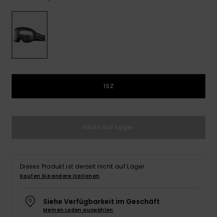
Playsuits
Handsch
ROXY APP
Schals
FAQ
Snow-
Schultas
ansehen
Shorts
Accessoi
Schulbe
WUNSCHLISTE
Hüte & B
Röcke
Accessoi
Sonnenbr
1SZ
Kleidung Tipps
Wetsuits
Rashgua
Nicht auf Lager
Neopren
Accessoi
Dieses Produkt ist derzeit nicht auf Lager.
Swim
Kaufen Sie andere Optionen
Siehe Verfügbarkeit im Geschäft
Kleidung
Meinen Laden auswählen