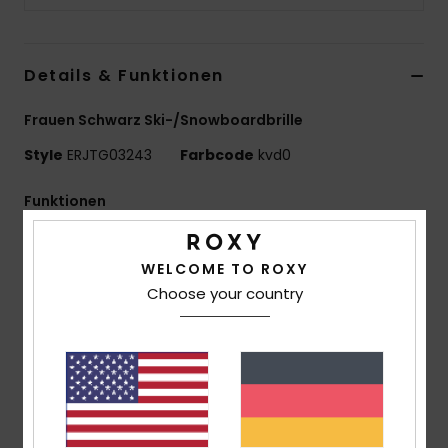
Accessoi
Details & Funktionen
Schuhe
Frauen Schwarz Ski-/Snowboardbrille
Fitness
Style
ERJTG03243
Farbcode
kvd0
Funktionen
Snow
Sicht:
Zylindrische Doppellinse
Rahmen Technologie:
Traditionelles Gläsersystem
WELCOME TO ROXY
Passform:
Small
Choose your country
Zusammensetzung:
Komfort:
Schaum mit doppelter Dichte und
Polarfleece für maximalen Komfort
Antifog:
Verzerrungsfreie und bruchfeste Gläser mit
Antibeschlag- und Antikratzbehandlung
Belüftung: Klassisches Mesh