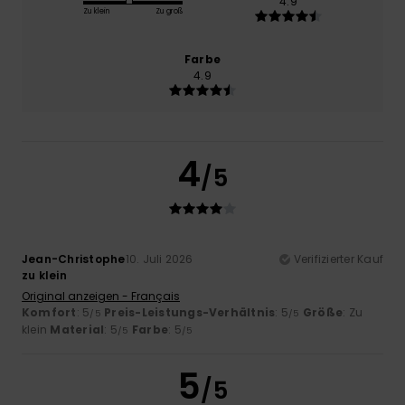
4.9
Zu klein
Zu groß
Farbe
4.9
4
/5
Jean-Christophe
10. Juli 2026
Verifizierter Kauf
zu klein
Original anzeigen - Français
Komfort
: 5
Preis-Leistungs-Verhältnis
: 5
Größe
: Zu
/5
/5
klein
Material
: 5
Farbe
: 5
/5
/5
5
/5