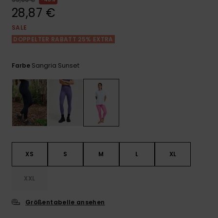
Playsuits
Handsch
28,87 €
ROXY APP
Schals
FAQ
Snow-
Schultas
ansehen
SALE
Shorts
Accessoi
Schulbe
DOPPELTER RABATT 25% EXTRA
WUNSCHLISTE
Hüte & B
Röcke
Accessoi
Sangria Sunset
Farbe
Sonnenbr
Kleidung Tipps
Wetsuits
Rashgua
Neopren
Accessoi
XS
S
M
L
XL
Swim
XXL
Größentabelle ansehen
Kleidung