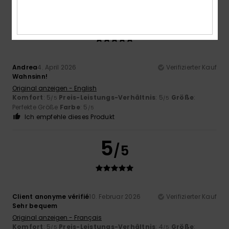
5
/5
Andrea
4. April 2026
Verifizierter Kauf
Wahnsinn!
Original anzeigen - English
Komfort
: 5
Preis-Leistungs-Verhältnis
: 5
Größe
:
/5
/5
Perfekte Größe
Farbe
: 5
/5
Ich empfehle dieses Produkt
5
/5
Client anonyme vérifié
10. Februar 2026
Verifizierter Kauf
Sehr bequem
Original anzeigen - Français
Komfort
: 5
Preis-Leistungs-Verhältnis
: 4
Größe
:
/5
/5