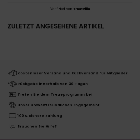
Verifiziert von
TrustVille
ZULETZT ANGESEHENE ARTIKEL
Kostenloser Versand und Rückversand für Mitglieder
Rückgabe innerhalb von 30 Tagen
Treten Sie dem Treueprogramm bei
Unser umweltfreundliches Engagement
100% sichere Zahlung
Brauchen Sie Hilfe?