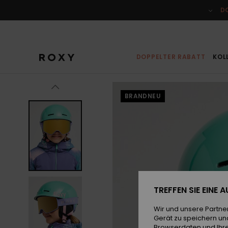
Direkt
zur
D
Produktinformation
springen
DOPPELTER RABATT
KOL
BRANDNEU
TREFFEN SIE EINE
Wir und unsere Partne
Gerät zu speichern un
Browserdaten und Ihre