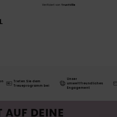
Verifiziert von
TrustVille
L
Unser
on
Treten Sie dem
umweltfreundliches
Treueprogramm bei
Engagement
 AUF DEINE