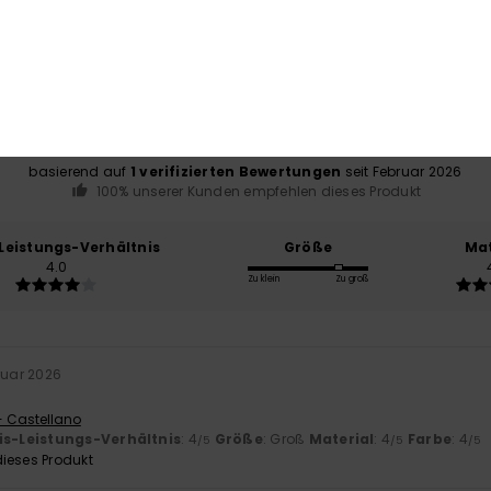
Durchschnittliche Bewertung
4.0
/5
basierend auf
1 verifizierten Bewertungen
seit Februar 2026
100% unserer Kunden empfehlen dieses Produkt
-Leistungs-Verhältnis
Größe
Mat
4.0
Zu klein
Zu groß
ruar 2026
- Castellano
is-Leistungs-Verhältnis
: 4
Größe
: Groß
Material
: 4
Farbe
: 4
/5
/5
/5
ieses Produkt