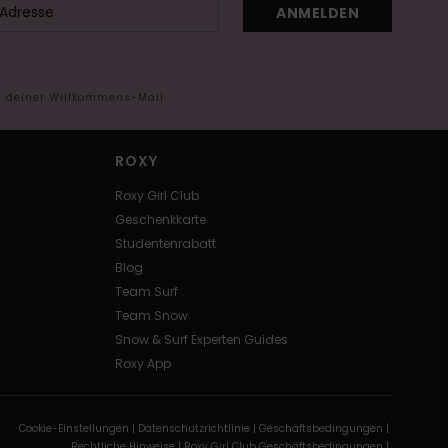
ANMELDEN
in deiner Willkommens-Mail
ROXY
Roxy Girl Club
Geschenkkarte
Studentenrabatt
Blog
Team Surf
Team Snow
Snow & Surf Experten Guides
Roxy App
Cookie-Einstellungen |
Datenschutzrichtlinie |
Geschäftsbedingungen |
Rechtliche Hinweise |
Roxy Girl Club Geschäftsbedingungen |