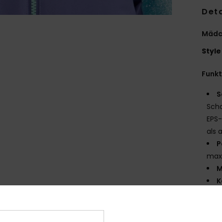
Deta
Mädc
Style
Funk
S
Scha
EPS-
als 
P
max
M
K
A
L
B