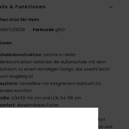
ils & Funktionen
hen Grün Ski-Helm
ERGTL03029
Farbcode
gfb0
tionen
chalenkonstruktion:
Leichte In-Mold-
lenkonstruktion verbindet die Außenschale mit dem
Schaum zu einem einteiligen Design, das sowohl leicht
auch langlebig ist
assform:
Verstellbar mit integriertem Halstuch für
imalen Komfort
aße:
S/M 50–54 cm und L/XL 54–56 cm
omfort:
Abnehmbares Futter
npasssystem
uxuriöses, flauschiges Futter für Wärme und Komfort
ELÜFTUNG: Passive Belüftung sorgt für Luftzirkulation und