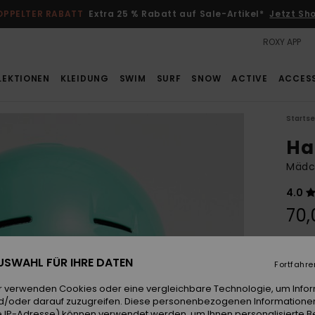
OPPELTER RABATT
Extra 25 % Rabatt auf Sale-Artikel*
Jetzt Sh
ROXY APP
LEKTIONEN
KLEIDUNG
SWIM
SURF
SNOW
ACTIVE
ACCES
Startse
Ha
Mädc
4.0
70,
Farb
 AUSWAHL FÜR IHRE DATEN
Fortfahre
r verwenden Cookies oder eine vergleichbare Technologie, um Info
d/oder darauf zuzugreifen. Diese personenbezogenen Informationen
 IP-Adresse) können verwendet werden, um Ihnen personalisierte Be