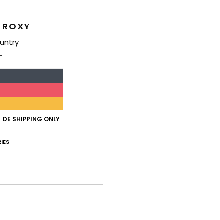
besc
B
 ROXY
STO
untry
A
G
S
G
D
Zusa
DE SHIPPING ONLY
IES
Ver