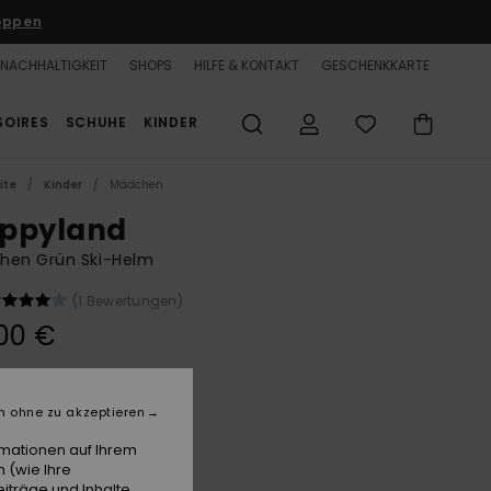
oppen
NACHHALTIGKEIT
SHOPS
HILFE & KONTAKT
GESCHENKKARTE
SOIRES
SCHUHE
KINDER
ite
Kinder
Mädchen
ppyland
hen Grün Ski-Helm
(1 Bewertungen)
00 €
Opal
e
n ohne zu akzeptieren
rmationen auf Ihrem
 (wie Ihre
iträge und Inhalte