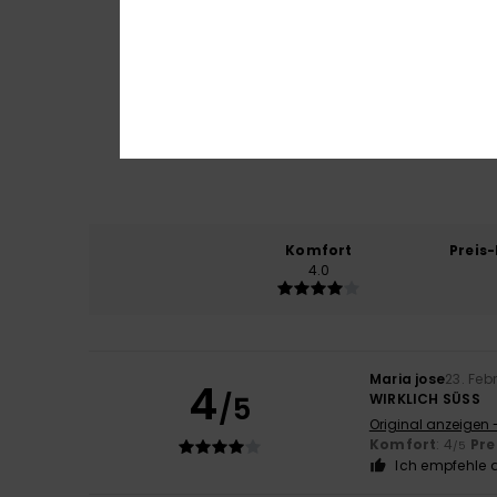
Komfort
Preis
4.0
Maria jose
23. Feb
4
/5
WIRKLICH SÜSS
Original anzeigen 
Komfort
: 4
Pre
/5
Ich empfehle d