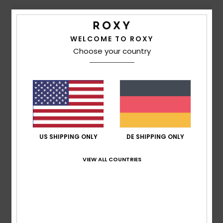
Komfort
5.0
WELCOME TO ROXY
Choose your country
Preis-Leistungs-Verhältnis
4.7
Größe
Material
5.0
Zu klein
Zu groß
US SHIPPING ONLY
DE SHIPPING ONLY
Farbe
5.0
VIEW ALL COUNTRIES
4
/5