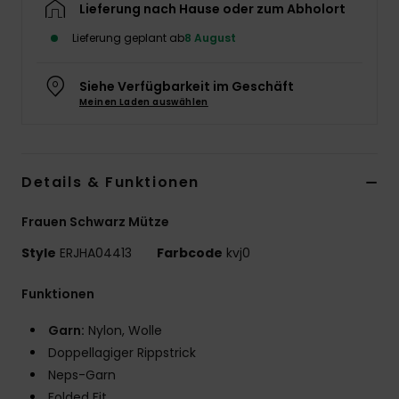
Lieferung nach Hause oder zum Abholort
Accessoi
Lieferung geplant ab
8 August
Schuhe
Siehe Verfügbarkeit im Geschäft
Meinen Laden auswählen
Fitness
Details & Funktionen
Snow
Frauen Schwarz Mütze
Style
ERJHA04413
Farbcode
kvj0
Funktionen
Garn:
Nylon, Wolle
Doppellagiger Rippstrick
Neps-Garn
Folded Fit