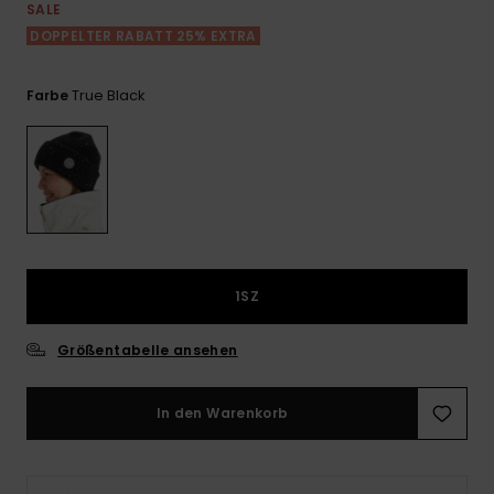
Playsuits
Handsch
SALE
ROXY APP
Schals
DOPPELTER RABATT 25% EXTRA
FAQ
Snow-
Schultas
ansehen
Shorts
Accessoi
Schulbe
WUNSCHLISTE
Hüte & B
True Black
Farbe
Röcke
Accessoi
Sonnenbr
Kleidung Tipps
Wetsuits
Rashgua
1SZ
Neopren
Accessoi
Größentabelle ansehen
Swim
In den Warenkorb
Kleidung