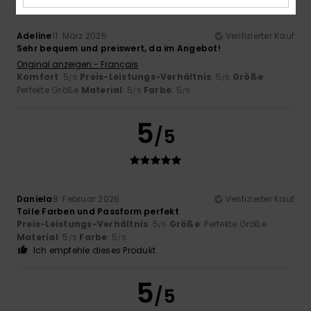
Adeline
11. März 2026
Verifizierter Kauf
Sehr bequem und preiswert, da im Angebot!
Original anzeigen - Français
Komfort
: 5
Preis-Leistungs-Verhältnis
: 5
Größe
:
/5
/5
Perfekte Größe
Material
: 5
Farbe
: 5
/5
/5
5
/5
Daniela
8. Februar 2026
Verifizierter Kauf
Tolle Farben und Passform perfekt
Preis-Leistungs-Verhältnis
: 5
Größe
: Perfekte Größe
/5
Material
: 5
Farbe
: 5
/5
/5
Ich empfehle dieses Produkt
5
/5