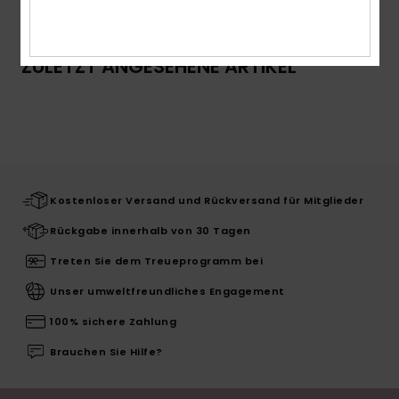
ZULETZT ANGESEHENE ARTIKEL
Kostenloser Versand und Rückversand für Mitglieder
Rückgabe innerhalb von 30 Tagen
Treten Sie dem Treueprogramm bei
Unser umweltfreundliches Engagement
100% sichere Zahlung
Brauchen Sie Hilfe?