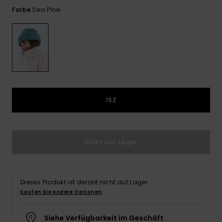
Playsuits
Handsch
Sea Pine
Farbe
ROXY APP
Schals
FAQ
Snow-
Schultas
ansehen
Shorts
Accessoi
Schulbe
WUNSCHLISTE
Hüte & B
Röcke
Accessoi
Sonnenbr
Kleidung Tipps
Wetsuits
1SZ
Rashgua
Neopren
Nicht auf Lager
Accessoi
Swim
Dieses Produkt ist derzeit nicht auf Lager.
Kaufen Sie andere Optionen
Kleidung
Siehe Verfügbarkeit im Geschäft