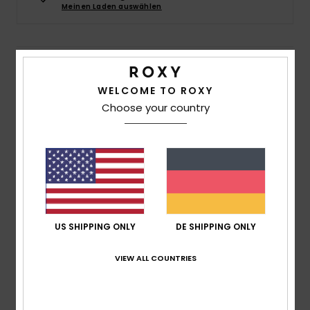
Meinen Laden auswählen
Accessoi
Schuhe
Details & Funktionen
WELCOME TO ROXY
Frauen Blau Mütze aus Rippstrick
Fitness
Choose your country
Style
ERJHA04288
Farbcode
bpf0
Snow
Funktionen
Material:
Doppellagiger Rippstrick aus Acryl
Passform:
Umgeschlagene Passform
Logo:
Siebdruck auf dem Strickstoff
US SHIPPING ONLY
DE SHIPPING ONLY
Zusammensetzung
[Hauptstoff] 100 % Acryl
VIEW ALL COUNTRIES
Versand & Rückversand