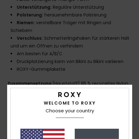
Unterstützung:
Reguläre Unterstützung
Polsterung:
herausnehmbare Polsterung
Riemen:
verstellbare Träger mit Ringen und
Schiebern
Verschluss:
Schmetterlingshaken für stärkeren Halt
und um ein Öffnen zu verhindern
Am besten für A/B/C
Druckplatzierung kann von Bikini zu Bikini variieren
ROXY-Gummiplakette
Zusammensetzung
[Hauptstoff] 85 % recyceltes Nylon,
15 % Elastan
WELCOME TO ROXY
Choose your country
Versand & Rückversand