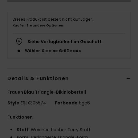
Accessoi
Dieses Produkt ist derzeit nicht auf Lager.
Kaufen Sie andere Optionen
Schuhe
Siehe Verfügbarkeit im Geschäft
Fitness
Wählen Sie eine Größe aus
Snow
Details & Funktionen
Frauen Blau Triangle-Bikinioberteil
Style
ERJX305574
Farbcode
bgc6
Funktionen
Stoff:
Weicher, flacher Terry Stoff
Form:
Verlängerte Triangle-Form