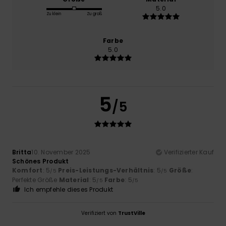
5.0
Zu klein
Zu groß
Farbe
5.0
5
/5
Britta
10. November 2025
Verifizierter Kauf
Schönes Produkt
Komfort
: 5
Preis-Leistungs-Verhältnis
: 5
Größe
:
/5
/5
Perfekte Größe
Material
: 5
Farbe
: 5
/5
/5
Ich empfehle dieses Produkt
Verifiziert von
TrustVille