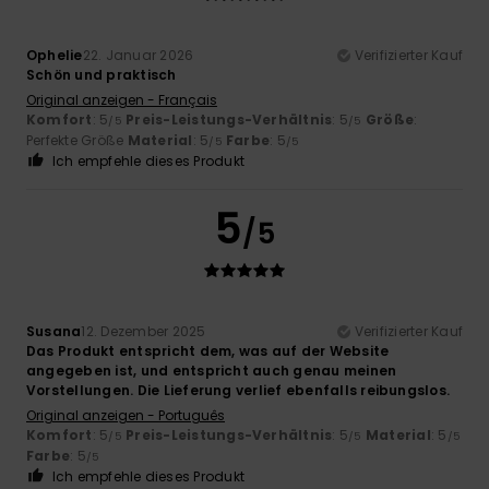
Ophelie
22. Januar 2026
Verifizierter Kauf
Schön und praktisch
Original anzeigen - Français
Komfort
: 5
Preis-Leistungs-Verhältnis
: 5
Größe
:
/5
/5
Perfekte Größe
Material
: 5
Farbe
: 5
/5
/5
Ich empfehle dieses Produkt
5
/5
Susana
12. Dezember 2025
Verifizierter Kauf
Das Produkt entspricht dem, was auf der Website
angegeben ist, und entspricht auch genau meinen
Vorstellungen. Die Lieferung verlief ebenfalls reibungslos.
Original anzeigen - Português
Komfort
: 5
Preis-Leistungs-Verhältnis
: 5
Material
: 5
/5
/5
/5
Farbe
: 5
/5
Ich empfehle dieses Produkt