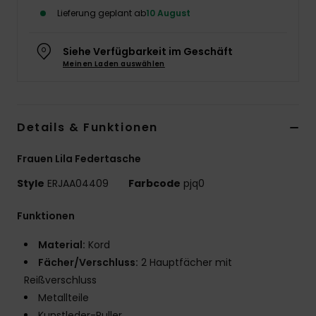
Lieferung geplant ab
10 August
Accessoi
Siehe Verfügbarkeit im Geschäft
Schuhe
Meinen Laden auswählen
Fitness
Details & Funktionen
Snow
Frauen Lila Federtasche
Style
ERJAA04409
Farbcode
pjq0
Funktionen
Material:
Kord
Fächer/Verschluss:
2 Hauptfächer mit
Reißverschluss
Metallteile
Kunstleder-Puller