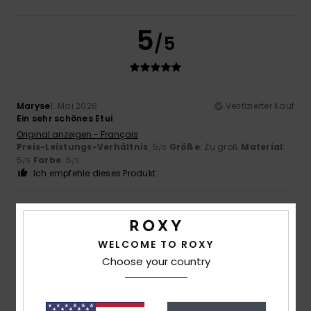
5
/5
Maryse
1. Mai 2026
Verifizierter Kauf
Ein sehr schönes Etui
Original anzeigen - Français
Preis-Leistungs-Verhältnis
: 5
Größe
: Zu groß
Material
:
/5
5
Farbe
: 5
/5
/5
Ich empfehle dieses Produkt
5
/5
WELCOME TO ROXY
Choose your country
Client anonyme vérifié
28. Februar 2026
Verifizierter Kauf
für das Mädchen, das Lilas heißt: ihre Farbe
Original anzeigen - Français