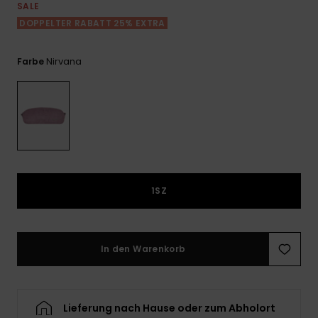
Playsuits
Handsch
SALE
ROXY APP
Schals
DOPPELTER RABATT 25% EXTRA
FAQ
Snow-
Schultas
ansehen
Shorts
Accessoi
Schulbe
WUNSCHLISTE
Hüte & B
Nirvana
Farbe
Röcke
Accessoi
Sonnenbr
Kleidung Tipps
Wetsuits
Rashgua
1SZ
Neopren
Accessoi
In den Warenkorb
Swim
Kleidung
Lieferung nach Hause oder zum Abholort