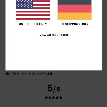
Komfort
: 5
Preis-Leistungs-Verhältnis
: 5
Größe
: Zu
/5
/5
groß
Farbe
: 5
/5
Ich empfehle dieses Produkt
4
US SHIPPING ONLY
DE SHIPPING ONLY
/5
VIEW ALL COUNTRIES
Teresa
14. Februar 2026
Verifizierter Kauf
Das Produkt hat mir gefallen
Original anzeigen - Português
Preis-Leistungs-Verhältnis
: 4
Größe
: Groß
Material
: 4
/5
/5
Farbe
: 4
/5
Ich empfehle dieses Produkt
5
/5