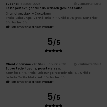
Susana
3. Februar 2026
Verifizierter Kauf
Es ist perfekt, genau das, was ich gesucht habe.
Original anzeigen - Castellano
Preis-Leistungs-Verhältnis
: 5
Größe
: Zu groß
Material
:
/5
5
Farbe
: 5
/5
/5
Ich empfehle dieses Produkt
5
/5
Client anonyme vérifié
29. Januar 2026
Verifizierter Kauf
Super Federtasche, passt viel rein.
Komfort
: 4
Preis-Leistungs-Verhältnis
: 4
Größe
:
/5
/5
Perfekte Größe
Material
: 5
Farbe
: 5
/5
/5
Ich empfehle dieses Produkt
5
/5