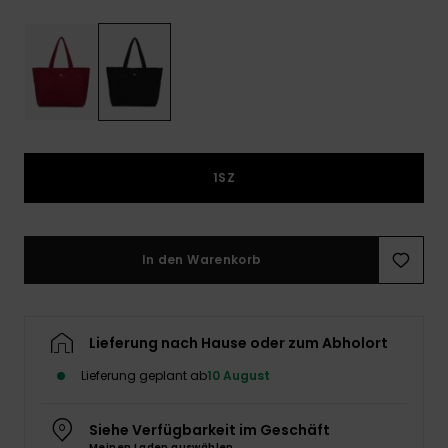
Playsuits
Handsch
ROXY APP
Schals
FAQ
Snow-
Schultas
ansehen
Shorts
Accessoi
Schulbe
WUNSCHLISTE
Hüte & B
Röcke
Accessoi
Sonnenbr
1SZ
Kleidung Tipps
Wetsuits
Rashgua
In den Warenkorb
Neopren
Accessoi
Lieferung nach Hause oder zum Abholort
Swim
Lieferung geplant ab
10 August
Kleidung
Siehe Verfügbarkeit im Geschäft
Meinen Laden auswählen