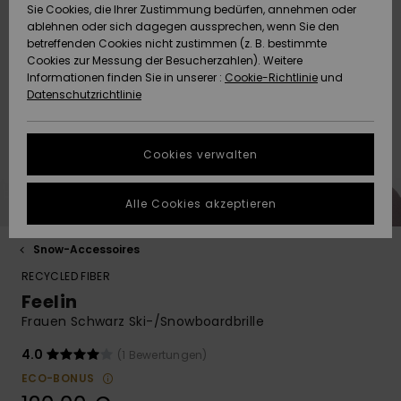
Sie Cookies, die Ihrer Zustimmung bedürfen, annehmen oder
Quiksilver
Strandtü
Tees
ablehnen oder sich dagegen aussprechen, wenn Sie den
Freedom
Strandtücher &
Langarm
Tankinis
Badeanz
Shorty
Surf-Po
betreffenden Cookies nicht zustimmen (z. B. bestimmte
ACTIVE
Pullover &
Surf-Poncho
Jacken &
Essential
Badeanz
Tank-To
Guide
Funktion
Sport Bik
Sweatshi
Cookies zur Messung der Besucherzahlen). Weitere
Cardigans
Boardsho
Hoodies
Informationen finden Sie in unserer :
Cookie-Richtlinie
und
Datenschutz
Schleife
Strandt
Datenschutzrichtlinie
ACCESSOIRES
Beanies
Snow Ja
Denim
Badesho
Masken &
Jeans
Neopren
Jacken &
Größenführer
Strandh
Accessoi
Cookies verwalten
SCHUHE
Schals &
Snow Ho
Back to 
Surf Biki
Helme
Hosen
Handschuhe
Schuhe
Starten Sie eine
Surf Acc
Alle Cookies akzeptieren
Unterhaltung, um
KINDER
Taschen
UV Schut
Beanies
die schnellste
Jacken & Mäntel
Sonnenbrillen
Rucksäc
Swim
Antwort auf Ihre
Surfboar
Snow-Accessoires
Frage zu erhalten.
HILFE & KONTAKT
Sport Bik
Handsch
SUP
RECYCLED FIBER
Winterjacken
Hüte & Caps
Reisetas
Boardsho
Unterhaltung
Feelin
starten
NACHHALTIGKEIT
Halswär
Surf Biki
Frauen Schwarz Ski-/Snowboardbrille
Kleider
Skateboards
Gürtel &
Snow
Finden Sie
Portemo
Antworten auf die
4.0
(1 Bewertungen)
SHOPS
häufigsten Fragen
Funktion
ECO-BONUS
sowie unser
Jumpsuits &
Taschen
Surf
Kontaktformular.