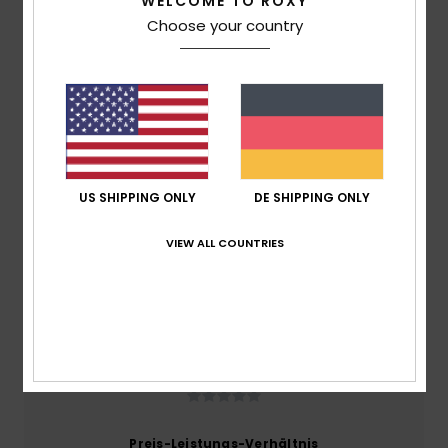
WELCOME TO ROXY
Versand & Rückversand
Choose your country
Kundenbewertungen
Durchschnittliche Bewertung
4.0
US SHIPPING ONLY
DE SHIPPING ONLY
/5
VIEW ALL COUNTRIES
basierend auf
1 verifizierten Bewertungen
seit
Dezember 2025
0% unserer Kunden empfehlen dieses Produkt
Komfort
NaN
Preis-Leistungs-Verhältnis