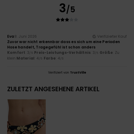
3
/5
Eva
8. Juni 2026
Verifizierter Kauf
Zuvor war nicht erkennbar dass es sich um eine Perioden
Hose handelt, Tragegefühl ist schon anders
Komfort
: 3
Preis-Leistungs-Verhältnis
: 3
Größe
: Zu
/5
/5
klein
Material
: 4
Farbe
: 4
/5
/5
Verifiziert von
TrustVille
ZULETZT ANGESEHENE ARTIKEL