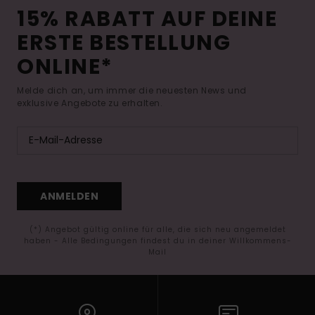
15% RABATT AUF DEINE
ERSTE BESTELLUNG
ONLINE*
Melde dich an, um immer die neuesten News und
exklusive Angebote zu erhalten.
ANMELDEN
(*) Angebot gültig online für alle, die sich neu angemeldet
haben - Alle Bedingungen findest du in deiner Willkommens-
Mail