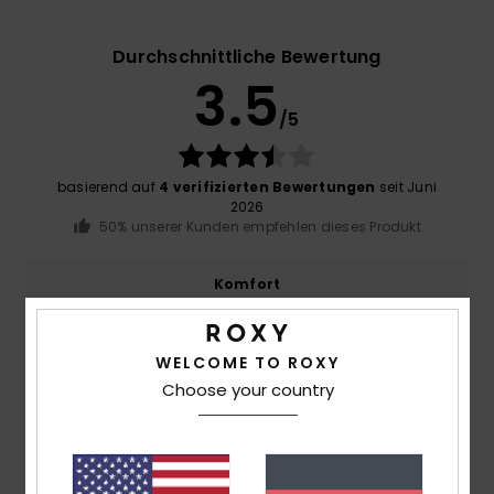
Durchschnittliche Bewertung
3.5
/5
basierend auf
4 verifizierten Bewertungen
seit Juni
2026
50% unserer Kunden empfehlen dieses Produkt
Komfort
4.0
WELCOME TO ROXY
Preis-Leistungs-Verhältnis
Choose your country
3.8
Größe
Material
4.5