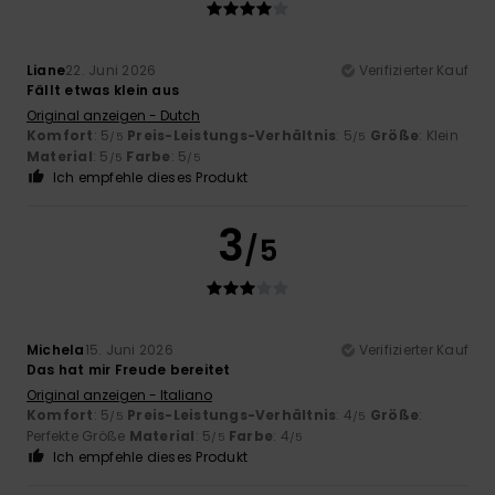
Liane
22. Juni 2026
Verifizierter Kauf
Fällt etwas klein aus
Original anzeigen - Dutch
Komfort
: 5
Preis-Leistungs-Verhältnis
: 5
Größe
: Klein
/5
/5
Material
: 5
Farbe
: 5
/5
/5
Ich empfehle dieses Produkt
3
/5
Michela
15. Juni 2026
Verifizierter Kauf
Das hat mir Freude bereitet
Original anzeigen - Italiano
Komfort
: 5
Preis-Leistungs-Verhältnis
: 4
Größe
:
/5
/5
Perfekte Größe
Material
: 5
Farbe
: 4
/5
/5
Ich empfehle dieses Produkt