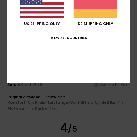
Zu klein
Zu groß
Farbe
4.3
US SHIPPING ONLY
DE SHIPPING ONLY
VIEW ALL COUNTRIES
4
/5
Ainara
3. Juli 2026
Verifizierter Kauf
..
Original anzeigen - Castellano
Komfort
: 3
Preis-Leistungs-Verhältnis
: 3
Größe
: Klein
/5
/5
Material
: 4
Farbe
: 4
/5
/5
4
/5