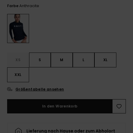
Playsuits
Handsch
Anthracite
Farbe
ROXY APP
Schals
FAQ
Snow-
Schultas
ansehen
Shorts
Accessoi
Schulbe
WUNSCHLISTE
Hüte & B
Röcke
Accessoi
Sonnenbr
Kleidung Tipps
Wetsuits
XS
S
M
L
XL
XXL
Rashgua
Neopren
Accessoi
Größentabelle ansehen
In den Warenkorb
Swim
Kleidung
Lieferung nach Hause oder zum Abholort