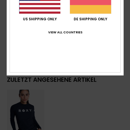
ROXY-Transfer-Logo
Download der
Konformitätserklärung
US SHIPPING ONLY
DE SHIPPING ONLY
Zusammensetzung
[Hauptstoff] 85 % recyceltes Nylon,
VIEW ALL COUNTRIES
15 % Elastan
Versand & Rückversand
ZULETZT ANGESEHENE ARTIKEL