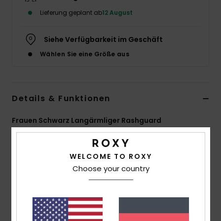
Lieferung geplant ab
12 August
Accessoi
Siehe Verfügbarkeit im Geschäft
Schuhe
Wählen Sie eine Größe aus
Fitness
Details & Funktionen
Snow
Frauen Schwarz Langärmliger Rashguard
Style
ERJWR03914
Farbcode
kvj0
WELCOME TO ROXY
Funktionen
Choose your country
Stoff:
Thermo-Polyamid-Stoff
Gebürstetes Innenmaterial für mehr Wärme
Passform:
figurbetonte Passform
UV-Schutz:
UPF 50+ Sonnenschutz