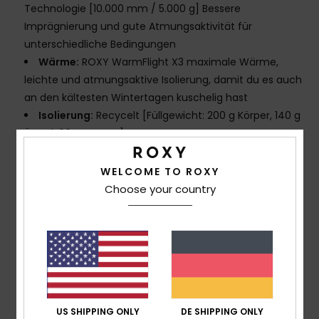
Technologie [10.000 mm / 5.000 g] Bessere
Imprägnierung und gute Atmungsaktivität für
unterschiedliche Bedingungen
Wärme:
ROXY WarmFlight X3 maximale Wärme,
leichte und atmungsaktive Isolierung, damit du es auch
an den kältesten Wintertagen kuschelig hast
Isolierung:
Recycelt [Füllgewicht: 200 g Körper, 140 g
Ärmel, 60 g Kapuze]
Passform:
Tailored, ein schlankerer, modernerer
Look für einfaches Layern
WELCOME TO ROXY
Moderner Look mit der Bewegungsfreiheit einer
Choose your country
regulären Passform
ÖKO-MASSNAHMEN:
Hergestellt aus mindestens
recycelten Fasern [*% ist das Gewicht des recycelten
Inhalts im Vergleich zum Gesamtgewicht des
Kleidungsstücks]
Außenmaterial enthält Garn aus recycelten
Textilabfällen – ein Schritt näher an die
US SHIPPING ONLY
DE SHIPPING ONLY