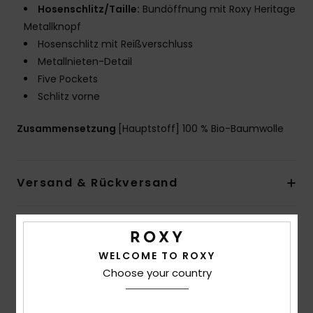
Hosenschlitz/Taille:
Bundöffnung mit Roxy Heritage
Metallknopf
Hosenschlitz mit Reißverschluss
Metallnieten-Detail
Five Pockets
Schlitz vorne
Zusammensetzung
[Hauptstoff] 100 % Bio-Baumwolle
Versand & Rückversand
Kundenbewertungen
WELCOME TO ROXY
Choose your country
Durchschnittliche Bewertung