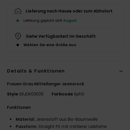
Accessoi
Lieferung nach Hause oder zum Abholort
Lieferung geplant ab
8 August
Schuhe
Siehe Verfügbarkeit im Geschäft
Fitness
Wählen Sie eine Größe aus
Snow
Details & Funktionen
Frauen Grau Mittellanger Jeansrock
Style
ERJDK03039
Farbcode
kph0
Funktionen
Material:
Jeansstoff aus Bio-Baumwolle
Passform:
Straight Fit mit mittlerer Leibhöhe