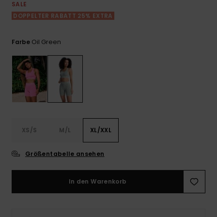
Playsuits
Handsch
SALE
ROXY APP
Schals
DOPPELTER RABATT 25% EXTRA
FAQ
Snow-
Schultas
ansehen
Shorts
Accessoi
Schulbe
WUNSCHLISTE
Hüte & B
Oil Green
Farbe
Röcke
Accessoi
Sonnenbr
Kleidung Tipps
Wetsuits
Rashgua
XS/S
M/L
XL/XXL
Neopren
Accessoi
Größentabelle ansehen
Swim
In den Warenkorb
Kleidung