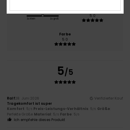
Größe
Material
5.0
Zu klein
Zu groß
Farbe
5.0
5
/5
Ralf
28. Juni 2026
Verifizierter Kauf
Tragekomfort ist super
Komfort
: 5
Preis-Leistungs-Verhältnis
: 5
Größe
:
/5
/5
Perfekte Größe
Material
: 5
Farbe
: 5
/5
/5
Ich empfehle dieses Produkt