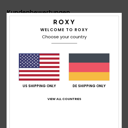
Kundenbewertungen
WELCOME TO ROXY
Durchschnittliche Bewertung
Choose your country
5.0
/5
basierend auf
2 verifizierten Bewertungen
seit Juni
2026
100% unserer Kunden empfehlen dieses Produkt
US SHIPPING ONLY
DE SHIPPING ONLY
Komfort
5.0
VIEW ALL COUNTRIES
Preis-Leistungs-Verhältnis
5.0