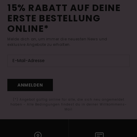
15% RABATT AUF DEINE
ERSTE BESTELLUNG
ONLINE*
Melde dich an, um immer die neuesten News und
exklusive Angebote zu erhalten.
ANMELDEN
(*) Angebot gültig online für alle, die sich neu angemeldet
haben - Alle Bedingungen findest du in deiner Willkommens-
Mail